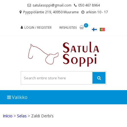
Skip
Skip
satulasoppi@gmail.com
050 467 8964
to
to
Pyyppöläntie 219, 40950 Muurame
arkisin 10 - 17
navigation
content
0
LOGIN / REGISTER
WISHLIST(0)
Valikko
Início
>
Selas
> Zaldi Derbi’s