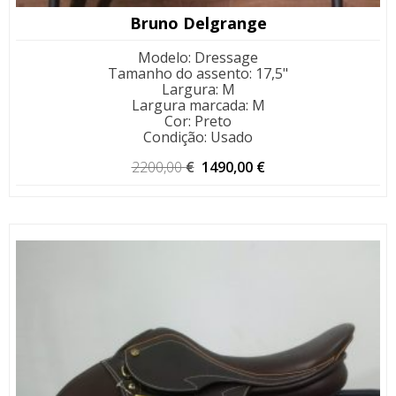
Bruno Delgrange
Modelo
:
Dressage
Tamanho do assento
:
17,5"
Largura
:
M
Largura marcada
:
M
Cor
:
Preto
Condição
:
Usado
O
O
2200,00
€
1490,00
€
preço
preço
original
atual
era:
é:
2200,00 €.
1490,00 €.