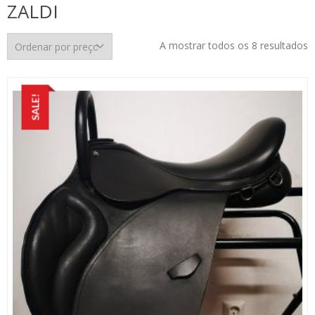
ZALDI
O
A mostrar todos os 8 resultados
p
p
m
SALE!
p
m