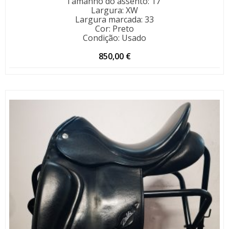
Tamanho do assento
:
17"
Largura
:
XW
Largura marcada
:
33
Cor
:
Preto
Condição
:
Usado
850,00
€