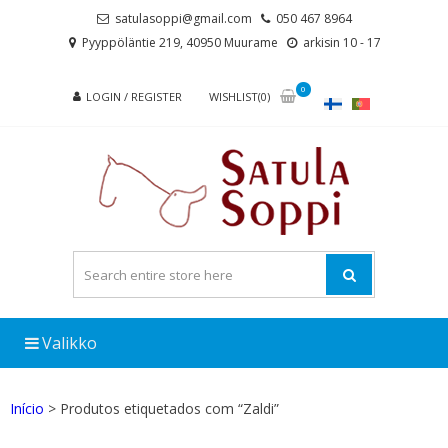
Skip
Skip
satulasoppi@gmail.com
050 467 8964
to
to
Pyyppöläntie 219, 40950 Muurame
arkisin 10 - 17
navigation
content
0
LOGIN / REGISTER
WISHLIST(0)
Valikko
Início
> Produtos etiquetados com “Zaldi”