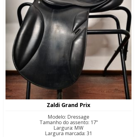
Zaldi Grand Prix
Modelo
:
Dressage
Tamanho do assento
:
17"
Largura
:
MW
Largura marcada
:
31