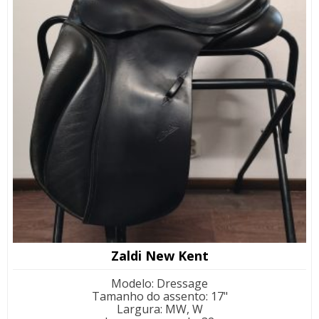
Zaldi New Kent
Modelo
:
Dressage
Tamanho do assento
:
17"
Largura
:
MW, W