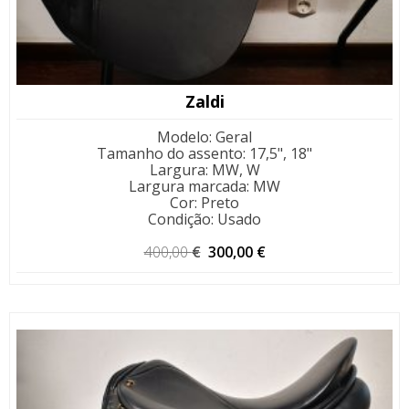
Zaldi
Modelo
:
Geral
Tamanho do assento
:
17,5", 18"
Largura
:
MW, W
Largura marcada
:
MW
Cor
:
Preto
Condição
:
Usado
O
O
400,00
€
300,00
€
preço
preço
original
atual
era:
é:
400,00 €.
300,00 €.