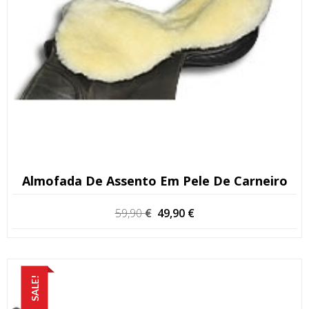
Almofada De Assento Em Pele De Carneiro
O
O
59,90
€
49,90
€
preço
preço
original
atual
era:
é:
59,90 €.
49,90 €.
SALE!