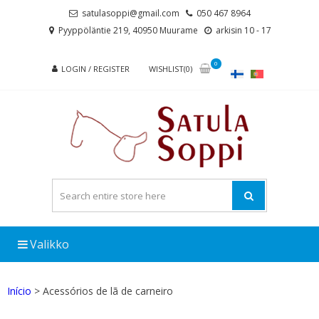
Skip
Skip
satulasoppi@gmail.com
050 467 8964
to
to
Pyyppöläntie 219, 40950 Muurame
arkisin 10 - 17
navigation
content
0
LOGIN / REGISTER
WISHLIST(0)
Valikko
Início
> Acessórios de lã de carneiro