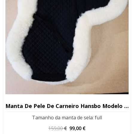
Manta De Pele De Carneiro Hansbo Modelo Universal S/M
Tamanho da manta de sela
:
full
O
O
159,00
€
99,00
€