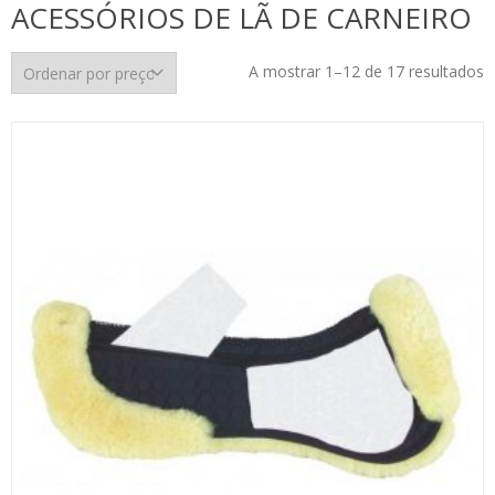
ACESSÓRIOS DE LÃ DE CARNEIRO
O
A mostrar 1–12 de 17 resultados
p
p
m
p
m