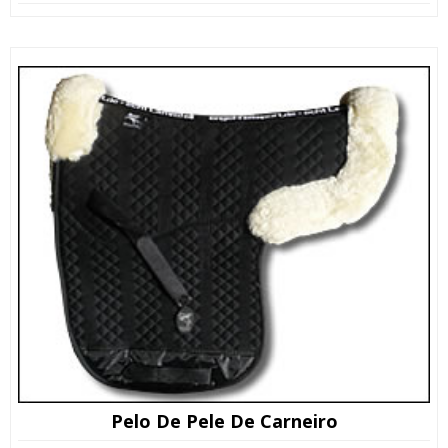
preço
preço
original
atual
era:
é:
159,00 €.
99,00 €.
Pelo De Pele De Carneiro