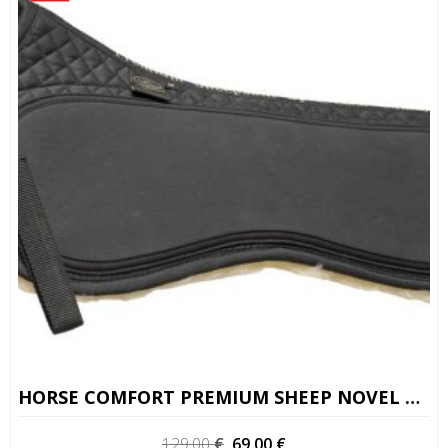
HORSE COMFORT PREMIUM SHEEP NOVEL COM PAINEL DE BORRACHA
O
O
129,00
€
69,00
€