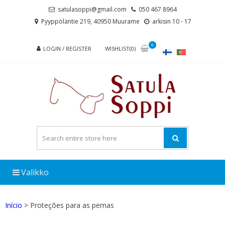
Skip
Skip
satulasoppi@gmail.com
050 467 8964
to
to
Pyyppöläntie 219, 40950 Muurame
arkisin 10 - 17
navigation
content
0
LOGIN / REGISTER
WISHLIST(0)
Valikko
Início
> Proteções para as pernas