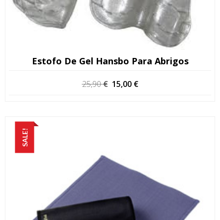
Estofo De Gel Hansbo Para Abrigos
O
O
25,90
€
15,00
€
preço
preço
original
atual
era:
é:
25,90 €.
15,00 €.
SALE!