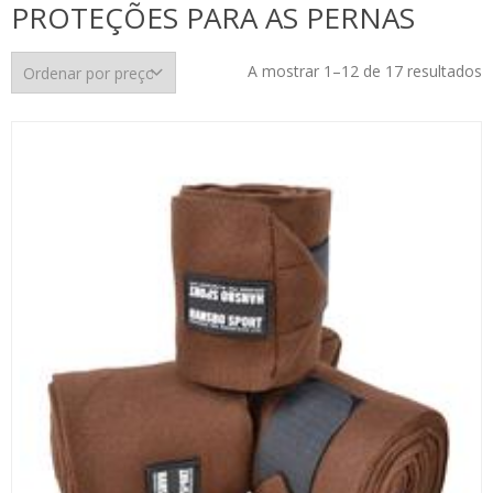
PROTEÇÕES PARA AS PERNAS
O
A mostrar 1–12 de 17 resultados
p
p
m
p
m