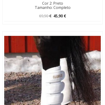
Cor 2
:
Preto
Tamanho
:
Completo
O
O
69,90
€
45,90
€
preço
preço
original
atual
era:
é:
69,90 €.
45,90 €.