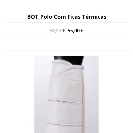
BOT Polo Com Fitas Térmicas
O
O
64,00
€
55,00
€
preço
preço
original
atual
era:
é:
64,00 €.
55,00 €.