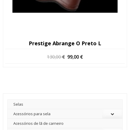
Prestige Abrange O Preto L
O
O
130,00
€
99,00
€
preço
preço
original
atual
era:
é:
130,00 €.
99,00 €.
Selas
Acessórios para sela
Acessórios de lã de carneiro