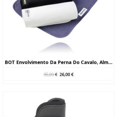
BOT Envolvimento Da Perna Do Cavalo, Almofadas De Pintel
O
O
35,00
€
26,00
€
preço
preço
original
atual
era:
é:
35,00 €.
26,00 €.