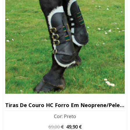
Tiras De Couro HC Forro Em Neoprene/pele De Carneiro
Cor
:
Preto
O
O
69,00
€
49,90
€