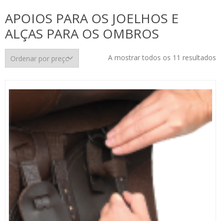
APOIOS PARA OS JOELHOS E
ALÇAS PARA OS OMBROS
O
A mostrar todos os 11 resultados
p
p
m
p
m