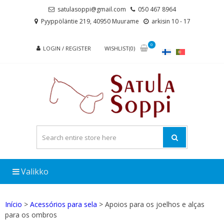
Skip
Skip
satulasoppi@gmail.com
050 467 8964
to
to
Pyyppöläntie 219, 40950 Muurame
arkisin 10 - 17
navigation
content
0
LOGIN / REGISTER
WISHLIST(0)
Valikko
Início
>
Acessórios para sela
> Apoios para os joelhos e alças
para os ombros