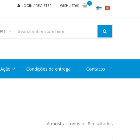
0
LOGIN / REGISTER
WISHLIST(0)
Ação
Condições de entrega
Contacto
Ordenado
A mostrar todos os 8 resultados
por
preço: