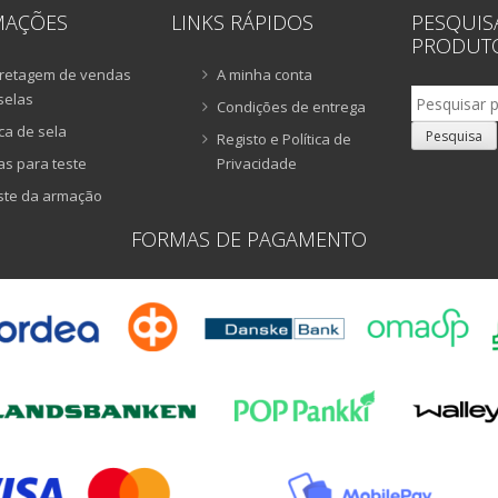
MAÇÕES
LINKS RÁPIDOS
PESQUIS
PRODUT
retagem de vendas
A minha conta
Pesquisar
selas
Condições de entrega
por:
ca de sela
Pesquisa
Registo e Política de
as para teste
Privacidade
ste da armação
FORMAS DE PAGAMENTO