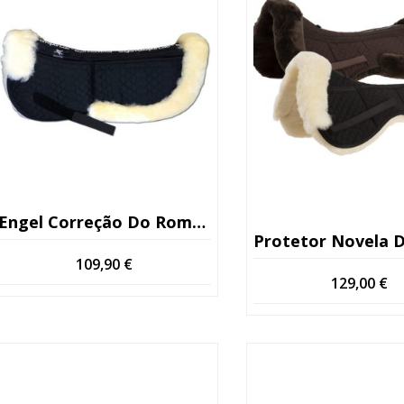
Engel Correção Do Romance Em Pele De Carneiro
Protetor Novela De Correção Com Peças De Enchim
109,90
€
129,00
€