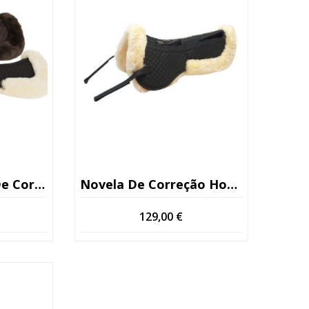
ento (6 Bolsas)
Novela De Correção Horse Comfort Com Enchimento
129,00
€