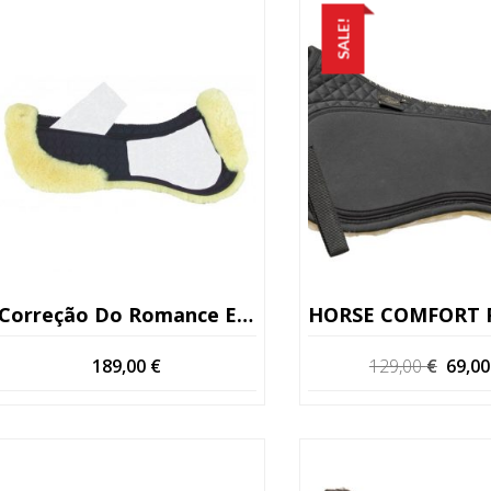
SALE!
Correção Do Romance EWWA De Mattes (Kopio)
HORSE COMFORT PREMIUM SHEEP NOVEL COM PAIN
O
189,00
€
129,00
€
69,0
preç
origin
era:
129,0