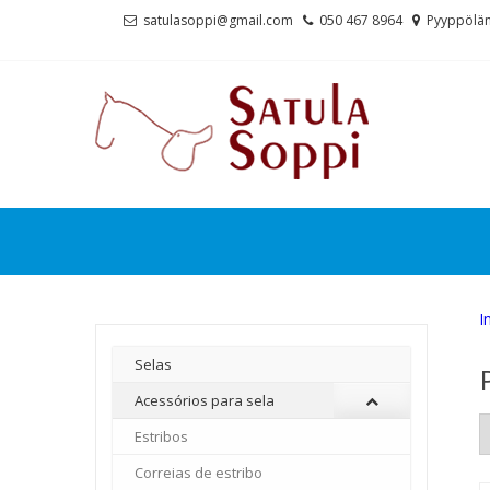
Skip
Skip
satulasoppi@gmail.com
050 467 8964
Pyyppölän
to
to
navigation
content
I
Selas
Acessórios para sela
Estribos
Correias de estribo