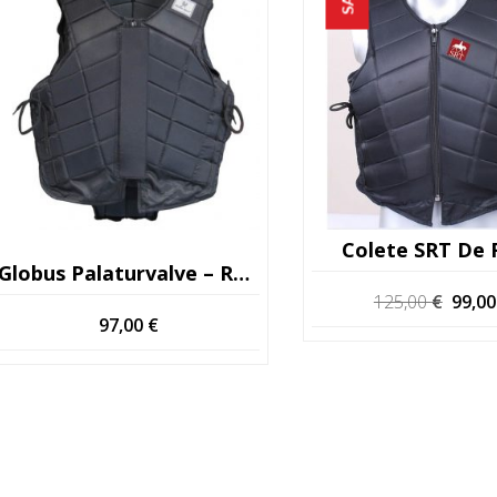
Colete SRT De 
Globus Palaturvalve – Remoção!
O
125,00
€
99,0
97,00
€
preç
origin
era:
125,0