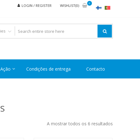
0
LOGIN / REGISTER
WISHLIST(0)
Ação
Condições de entrega
Contacto
S
Ordenado
A mostrar todos os 6 resultados
por
preço: