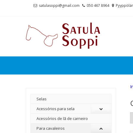
Skip
Skip
satulasoppi@gmail.com
050 467 8964
Pyyppölän
to
to
navigation
content
I
Selas
Acessórios para sela
Acessórios de lã de carneiro
Para cavaleiros