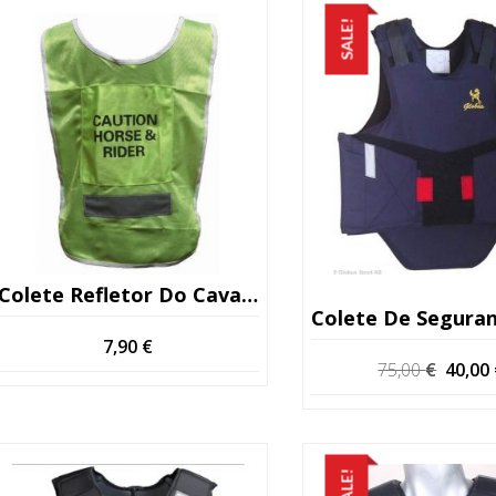
SALE!
Colete Refletor Do Cavaleiro
Colete De Segurança Globus Com Ve
7,90
€
O
75,00
€
40,00
preço
origin
era:
75,00 
SALE!