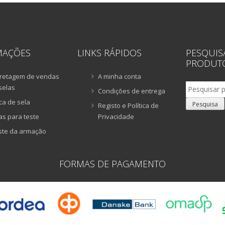
MAÇÕES
LINKS RÁPIDOS
PESQUIS
PRODUT
retagem de vendas
A minha conta
Pesquisar
selas
Condições de entrega
por:
ca de sela
Pesquisa
Registo e Política de
as para teste
Privacidade
ste da armação
FORMAS DE PAGAMENTO