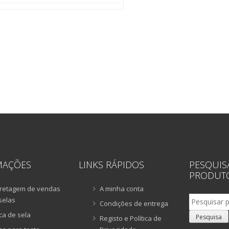
MAÇÕES
LINKS RÁPIDOS
PESQUIS
PRODUT
retagem de vendas
A minha conta
Pesquisar
selas
Condições de entrega
por:
ca de sela
Pesquisa
Registo e Política de