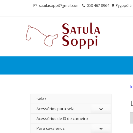
Skip
Skip
satulasoppi@gmail.com
050 467 8964
Pyyppölän
to
to
navigation
content
I
Selas
Acessórios para sela
Acessórios de lã de carneiro
Para cavaleiros