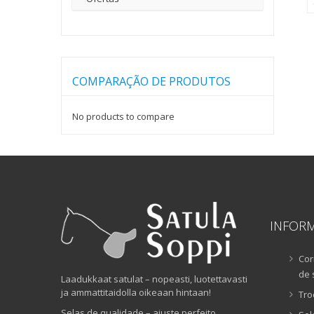
COMPARAÇÃO DE PRODUTOS
No products to compare
INFOR
Cor
de 
Laadukkaat satulat – nopeasti, luotettavasti
ja ammattitaidolla oikeaan hintaan!
Tro
Selas de qualidade – ajuste perfeito,