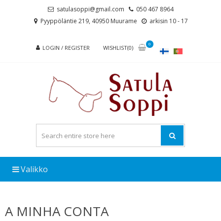
Skip
Skip
satulasoppi@gmail.com
050 467 8964
to
to
Pyyppöläntie 219, 40950 Muurame
arkisin 10 - 17
navigation
content
0
LOGIN / REGISTER
WISHLIST(0)
Valikko
A MINHA CONTA