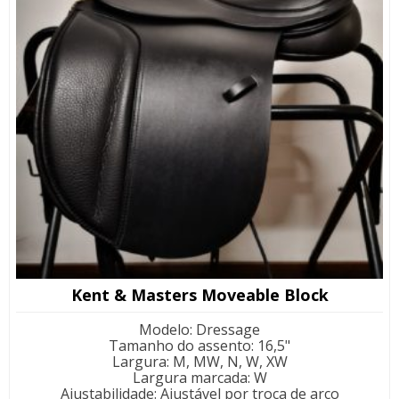
Kent & Masters Moveable Block
Modelo
:
Dressage
Tamanho do assento
:
16,5"
Largura
:
M, MW, N, W, XW
Largura marcada
:
W
Ajustabilidade
:
Ajustável por troca de arco