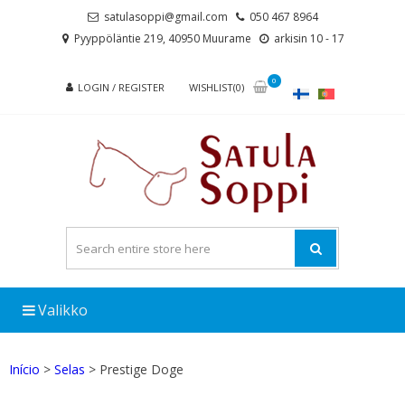
Skip
Skip
satulasoppi@gmail.com
050 467 8964
to
to
Pyyppöläntie 219, 40950 Muurame
arkisin 10 - 17
navigation
content
0
LOGIN / REGISTER
WISHLIST(0)
Valikko
Início
>
Selas
> Prestige Doge