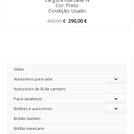
Cor
:
Preto
Condição
:
Usado
O
O
400,00
€
290,00
€
preço
preço
original
atual
era:
é:
400,00 €.
290,00 €.
Selas
Acessórios para sela
Acessórios de lã de carneiro
Para cavaleiros
Bridões e acessórios
Bridão Aachen
Bridão mexicano