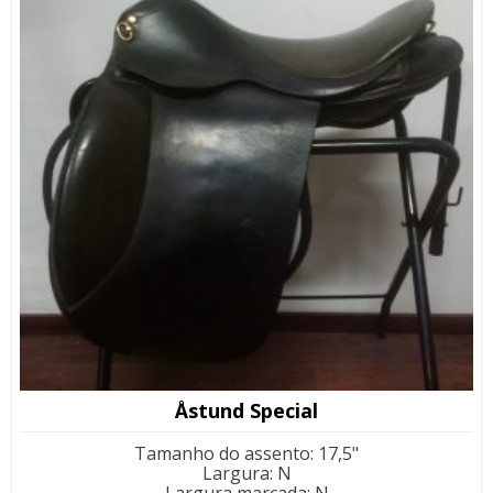
Åstund Special
Tamanho do assento
:
17,5"
Largura
:
N
Largura marcada
:
N