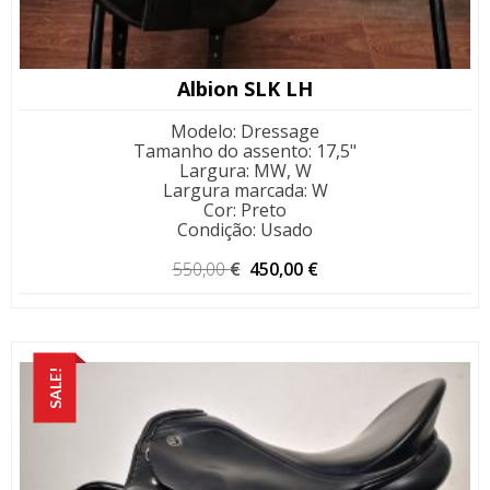
Albion SLK LH
Modelo
:
Dressage
Tamanho do assento
:
17,5"
Largura
:
MW, W
Largura marcada
:
W
Cor
:
Preto
Condição
:
Usado
O
O
550,00
€
450,00
€
preço
preço
original
atual
era:
é:
550,00 €.
450,00 €.
SALE!