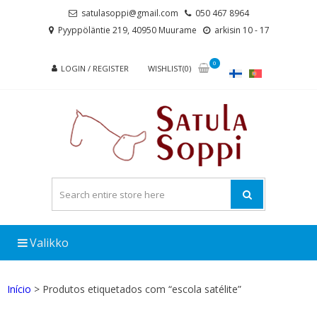
Skip
Skip
satulasoppi@gmail.com
050 467 8964
to
to
Pyyppöläntie 219, 40950 Muurame
arkisin 10 - 17
navigation
content
0
LOGIN / REGISTER
WISHLIST(0)
Valikko
Início
> Produtos etiquetados com “escola satélite”