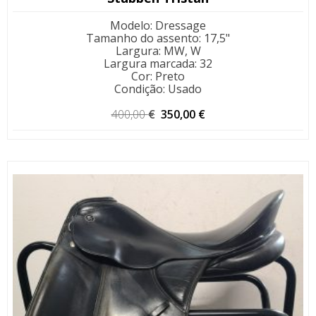
Modelo
:
Dressage
Tamanho do assento
:
17,5"
Largura
:
MW, W
Largura marcada
:
32
Cor
:
Preto
Condição
:
Usado
O
O
400,00
€
350,00
€
preço
preço
original
atual
era:
é:
400,00 €.
350,00 €.