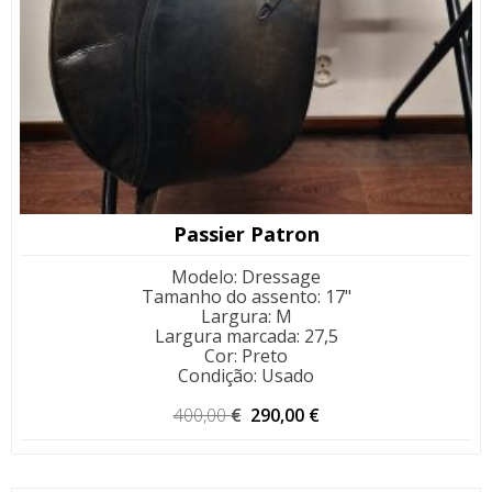
Passier Patron
Modelo
:
Dressage
Tamanho do assento
:
17"
Largura
:
M
Largura marcada
:
27,5
Cor
:
Preto
Condição
:
Usado
O
O
400,00
€
290,00
€
preço
preço
original
atual