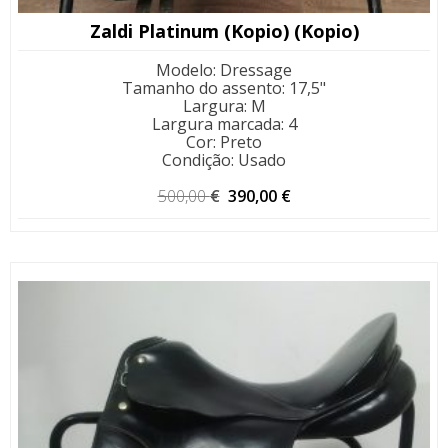
Zaldi Platinum (Kopio) (Kopio)
Modelo
:
Dressage
Tamanho do assento
:
17,5"
Largura
:
M
Largura marcada
:
4
Cor
:
Preto
Condição
:
Usado
O
O
500,00
€
390,00
€
preço
preço
original
atual
era:
é:
500,00 €.
390,00 €.