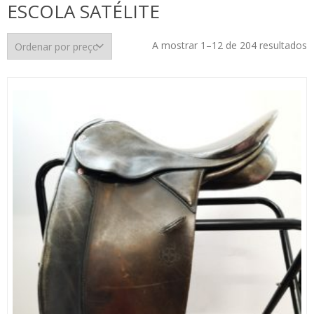
ESCOLA SATÉLITE
O
A mostrar 1–12 de 204 resultados
p
p
m
p
m