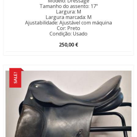
Modelo
:
Dressage
Tamanho do assento
:
17"
Largura
:
M
Largura marcada
:
M
Ajustabilidade
:
Ajustável com máquina
Cor
:
Preto
Condição
:
Usado
250,00
€
SALE!