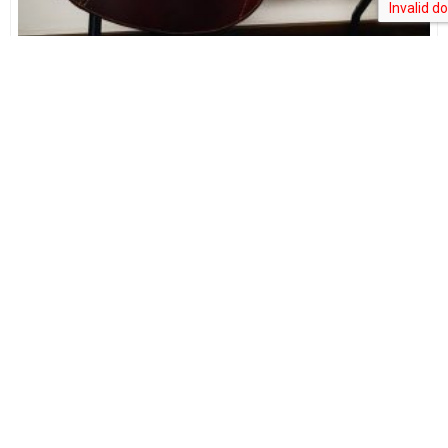
Chamberlain
Modelo
:
Salto
Tamanho do assento
:
17"
Largura
:
M, N
Largura marcada
:
M
Cor
:
Castanho
Condição
:
Usado
450,00
€
SALE!