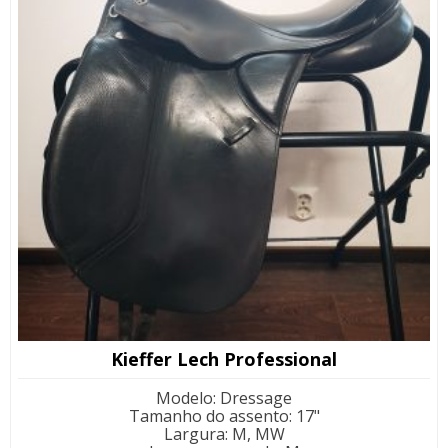
Kieffer Lech Professional
Modelo
:
Dressage
Tamanho do assento
:
17"
Largura
:
M, MW