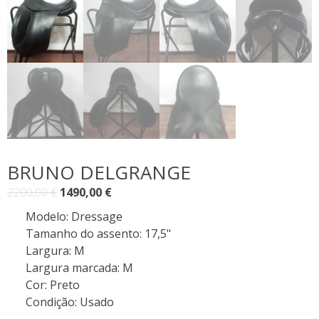
BRUNO DELGRANGE
O
O
2200,00
€
1490,00
€
preço
preço
Modelo
:
Dressage
original
atual
Tamanho do assento
:
17,5"
era:
é:
Largura
:
M
2200,00 €.
1490,00 €.
Largura marcada
:
M
Cor
:
Preto
Condição
:
Usado