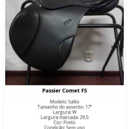
Passier Comet FS
Modelo
:
Salto
Tamanho do assento
:
17"
Largura
:
W
Largura marcada
:
29,5
Cor
:
Preto
Condição
:
Sem uso