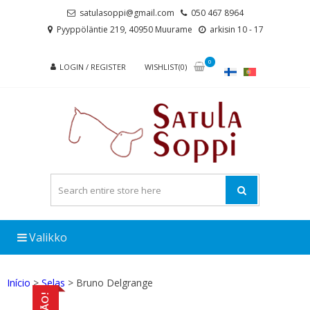
Skip
Skip
satulasoppi@gmail.com
050 467 8964
to
to
Pyyppöläntie 219, 40950 Muurame
arkisin 10 - 17
navigation
content
0
LOGIN / REGISTER
WISHLIST(0)
Valikko
Início
>
Selas
> Bruno Delgrange