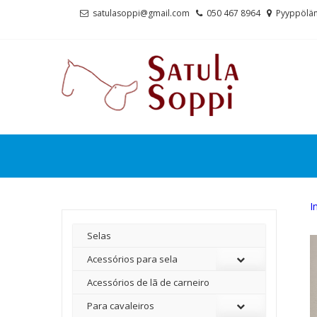
Skip
Skip
satulasoppi@gmail.com
050 467 8964
Pyyppölän
to
to
navigation
content
I
Selas
Acessórios para sela
Acessórios de lã de carneiro
Para cavaleiros