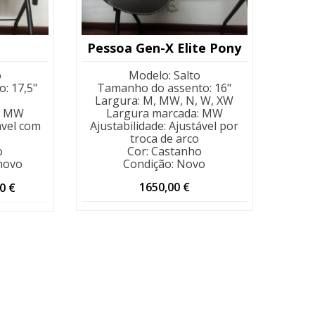
Pessoa Gen-X Elite Pony
o
Modelo
:
Salto
o
:
17,5"
Tamanho do assento
:
16"
Largura
:
M, MW, N, W, XW
:
MW
Largura marcada
:
MW
ável com
Ajustabilidade
:
Ajustável por
troca de arco
o
Cor
:
Castanho
novo
Condição
:
Novo
O
1650,00
€
00
€
o
preço
al
atual
é:
00 €.
990,00 €.