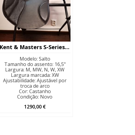
Kent & Masters S-Series Jump 16,5″
Modelo
:
Salto
Tamanho do assento
:
16,5"
Largura
:
M, MW, N, W, XW
Largura marcada
:
XW
Ajustabilidade
:
Ajustável por
troca de arco
Cor
:
Castanho
Condição
:
Novo
1290,00
€