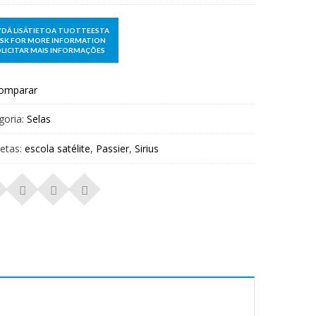
omparar
goria:
Selas
uetas:
escola satélite
,
Passier
,
Sirius