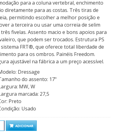
modação para a coluna vertebral, enchimento
o diretamente para as costas. Três tiras de
eia, permitindo escolher a melhor posição e
ver a terceira ou usar uma correia de selim
três fivelas. Assento macio e bons apoios para
valeiro, que podem ser trocados. Estrutura PS
sistema FRT®, que oferece total liberdade de
imento para os ombros. Painéis Freedom.
ura ajustável na fábrica a um preço acessível.
Modelo
:
Dressage
Tamanho do assento
:
17"
Largura
:
MW, W
Largura marcada
:
27,5
Cor
:
Preto
Condição
:
Usado
ntidade
ADICIONAR