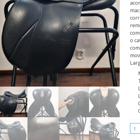
aco
maci
corr
remo
com 
o ca
com 
mov
Larg
Qua