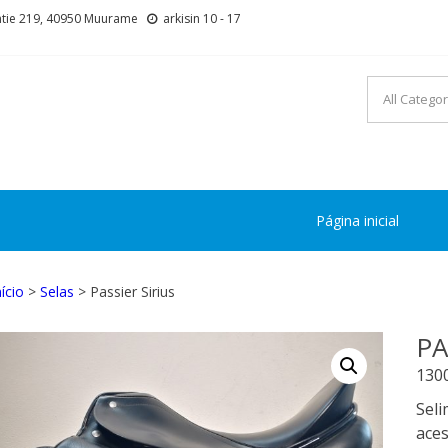
tie 219, 40950 Muurame
arkisin 10 - 17
Página inicial
nício
>
Selas
> Passier Sirius
PA
130
Seli
aces