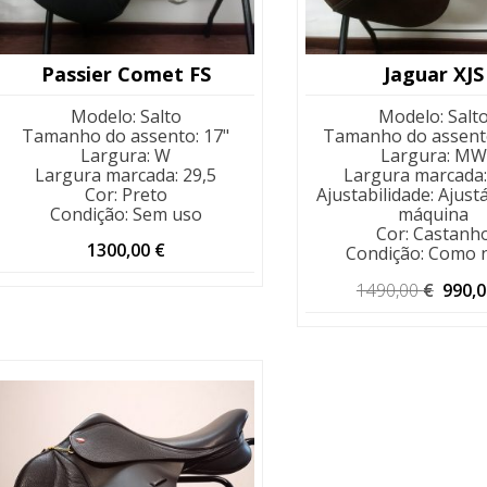
Passier Comet FS
Jaguar XJS
Modelo
:
Salto
Modelo
:
Salt
Tamanho do assento
:
17"
Tamanho do assent
Largura
:
W
Largura
:
MW
Largura marcada
:
29,5
Largura marcada
Cor
:
Preto
Ajustabilidade
:
Ajust
Condição
:
Sem uso
máquina
Cor
:
Castanh
1300,00
€
Condição
:
Como 
O
1490,00
€
990,
preç
origin
era:
1490,