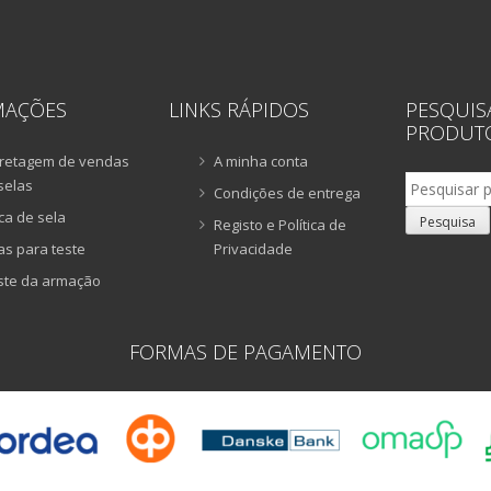
MAÇÕES
LINKS RÁPIDOS
PESQUIS
PRODUT
retagem de vendas
A minha conta
Pesquisar
selas
Condições de entrega
por:
ca de sela
Pesquisa
Registo e Política de
as para teste
Privacidade
ste da armação
FORMAS DE PAGAMENTO