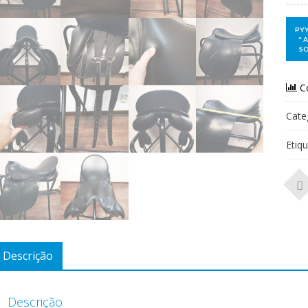
C
Cate
Etiq
Descrição
Descrição