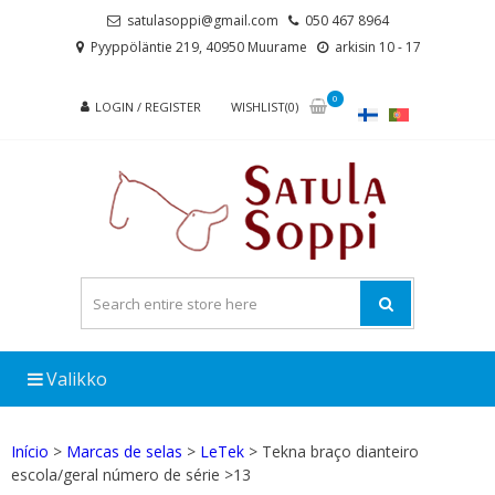
Skip
Skip
satulasoppi@gmail.com
050 467 8964
to
to
Pyyppöläntie 219, 40950 Muurame
arkisin 10 - 17
navigation
content
0
LOGIN / REGISTER
WISHLIST(0)
Valikko
Início
>
Marcas de selas
>
LeTek
> Tekna braço dianteiro
escola/geral número de série >13