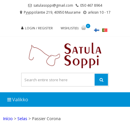
Skip
Skip
satulasoppi@gmail.com
050 467 8964
to
to
Pyyppöläntie 219, 40950 Muurame
arkisin 10 - 17
navigation
content
0
LOGIN / REGISTER
WISHLIST(0)
Valikko
Início
>
Selas
> Passier Corona