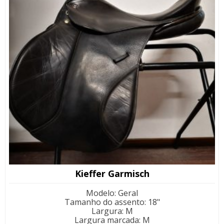
Kieffer Garmisch
Modelo
:
Geral
Tamanho do assento
:
18"
Largura
:
M
Largura marcada
:
M