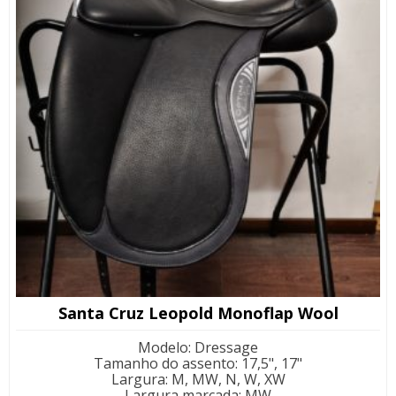
Santa Cruz Leopold Monoflap Wool
Modelo
:
Dressage
Tamanho do assento
:
17,5", 17"
Largura
:
M, MW, N, W, XW
Largura marcada
:
MW