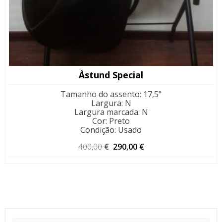
Åstund Special
Tamanho do assento
:
17,5"
Largura
:
N
Largura marcada
:
N
Cor
:
Preto
Condição
:
Usado
O
O
400,00
€
290,00
€
preço
preço
original
atual
era:
é:
400,00 €.
290,00 €.