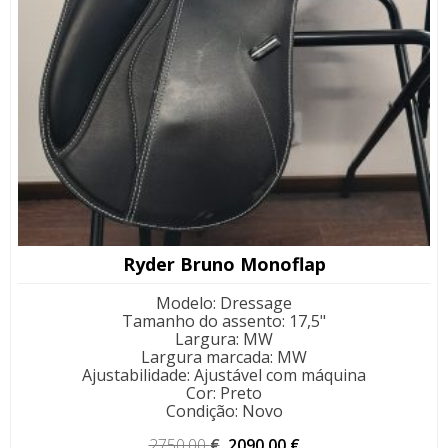
Ryder Bruno Monoflap
Modelo
:
Dressage
Tamanho do assento
:
17,5"
Largura
:
MW
Largura marcada
:
MW
Ajustabilidade
:
Ajustável com máquina
Cor
:
Preto
Condição
:
Novo
O
O
2750,00
€
2090,00
€