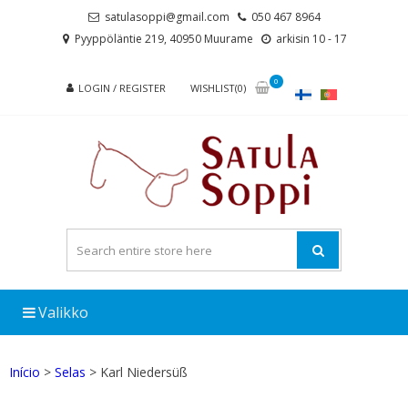
Skip
Skip
satulasoppi@gmail.com
050 467 8964
to
to
Pyyppöläntie 219, 40950 Muurame
arkisin 10 - 17
navigation
content
0
LOGIN / REGISTER
WISHLIST(0)
Valikko
Início
>
Selas
> Karl Niedersüß