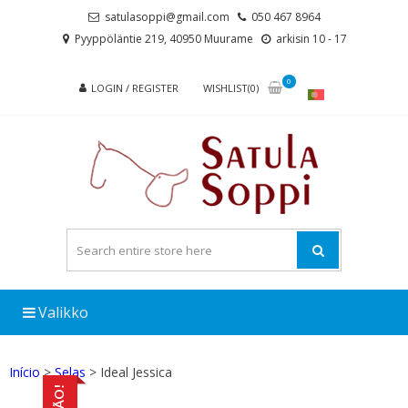
Skip
Skip
satulasoppi@gmail.com
050 467 8964
to
to
Pyyppöläntie 219, 40950 Muurame
arkisin 10 - 17
navigation
content
0
LOGIN / REGISTER
WISHLIST(0)
Valikko
Início
>
Selas
> Ideal Jessica