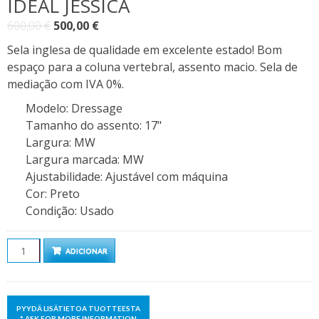
IDEAL JESSICA
O
O
600,00
€
500,00
€
preço
preço
Sela inglesa de qualidade em excelente estado! Bom
original
atual
espaço para a coluna vertebral, assento macio. Sela de
era:
é:
mediação com IVA 0%.
600,00 €.
500,00 €.
Modelo
:
Dressage
Tamanho do assento
:
17"
Largura
:
MW
Largura marcada
:
MW
Ajustabilidade
:
Ajustável com máquina
Cor
:
Preto
Condição
:
Usado
Quantidade
ADICIONAR