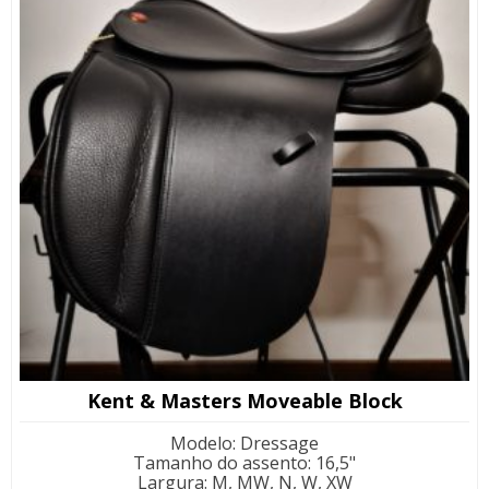
Kent & Masters Moveable Block
Modelo
:
Dressage
Tamanho do assento
:
16,5"
Largura
:
M, MW, N, W, XW