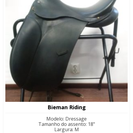
Bieman Riding
Modelo
:
Dressage
Tamanho do assento
:
18"
Largura
:
M