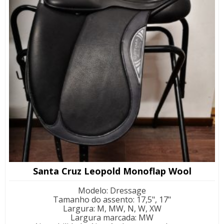
Santa Cruz Leopold Monoflap Wool
Modelo
:
Dressage
Tamanho do assento
:
17,5", 17"
Largura
:
M, MW, N, W, XW
Largura marcada
:
MW