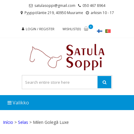
Skip
Skip
satulasoppi@gmail.com
050 467 8964
to
to
Pyyppöläntie 219, 40950 Muurame
arkisin 10 - 17
navigation
content
0
LOGIN / REGISTER
WISHLIST(0)
Valikko
Início
>
Selas
> Milen Golegã Luxe