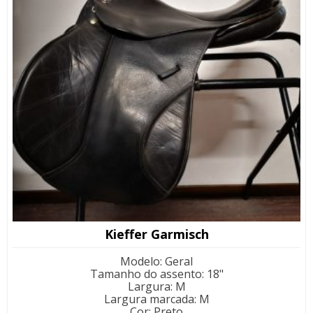
Kieffer Garmisch
Modelo
:
Geral
Tamanho do assento
:
18"
Largura
:
M
Largura marcada
:
M
Cor
:
Preto