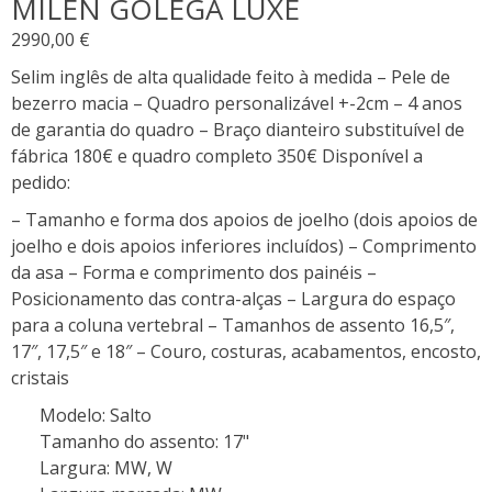
MILEN GOLEGÃ LUXE
2990,00
€
Selim inglês de alta qualidade feito à medida – Pele de
bezerro macia – Quadro personalizável +-2cm – 4 anos
de garantia do quadro – Braço dianteiro substituível de
fábrica 180€ e quadro completo 350€ Disponível a
pedido:
– Tamanho e forma dos apoios de joelho (dois apoios de
joelho e dois apoios inferiores incluídos) – Comprimento
da asa – Forma e comprimento dos painéis –
Posicionamento das contra-alças – Largura do espaço
para a coluna vertebral – Tamanhos de assento 16,5″,
17″, 17,5″ e 18″ – Couro, costuras, acabamentos, encosto,
cristais
Modelo
:
Salto
Tamanho do assento
:
17"
Largura
:
MW, W