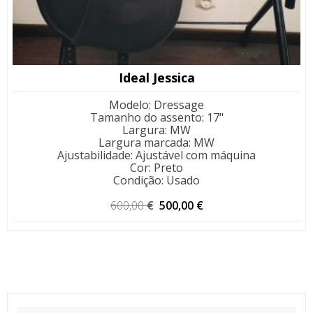
Ideal Jessica
Modelo
:
Dressage
Tamanho do assento
:
17"
Largura
:
MW
Largura marcada
:
MW
Ajustabilidade
:
Ajustável com máquina
Cor
:
Preto
Condição
:
Usado
O
O
600,00
€
500,00
€
preço
preço
original
atual
era:
é:
600,00 €.
500,00 €.