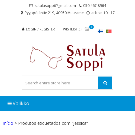
Skip
Skip
satulasoppi@gmail.com
050 467 8964
to
to
Pyyppöläntie 219, 40950 Muurame
arkisin 10 - 17
navigation
content
0
LOGIN / REGISTER
WISHLIST(0)
Valikko
Início
> Produtos etiquetados com “Jessica”