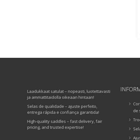
INFOR
Laadukkaat satulat – nopeasti, luotettavasti
ja ammattitaidolla oikeaan hintaan!
Cor
Selas de qualidade – ajuste perfeito,
de 
entrega rápida e confiança garantida!
Tro
High-quality saddles – fast delivery, fair
pricing, and trusted expertise!
Sel
Aju