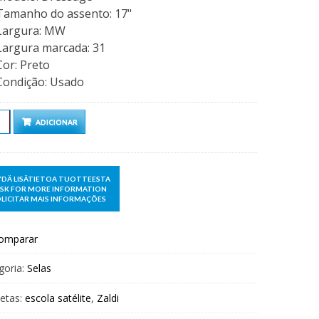
Tamanho do assento
:
17"
Largura
:
MW
Largura marcada
:
31
Cor
:
Preto
Condição
:
Usado
ntidade
ADICIONAR
omparar
goria:
Selas
uetas:
escola satélite
,
Zaldi