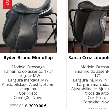
SALE!
Ryder Bruno Monoflap
Modelo
:
Dressage
Modelo
:
Dress
Tamanho do assento
:
17,5"
Tamanho do assent
Largura
:
MW
17"
Largura marcada
:
MW
Largura
:
M, MW, N,
Ajustabilidade
:
Ajustável com
Largura marcada
máquina
Ajustabilidade
:
Ajust
Cor
:
Preto
troca de arco
Condição
:
Novo
Cor
:
Preto
Condição
:
Nov
O
O
2750,00
€
2090,00
€