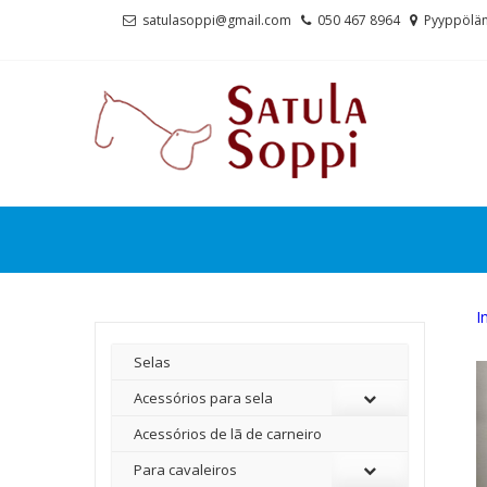
Skip
Skip
satulasoppi@gmail.com
050 467 8964
Pyyppölän
to
to
navigation
content
I
Selas
Acessórios para sela
Acessórios de lã de carneiro
Para cavaleiros