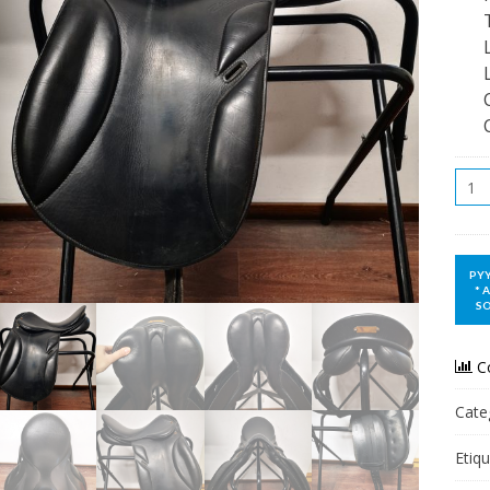
Qua
C
Cate
Etiq