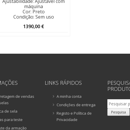
Ajustabilidade
:
Ajustável com
máquina
Cor
:
Preto
Condição
:
Sem uso
1390,00
€
MAÇÕES
LINKS RÁPIDOS
PESQUIS
PRODUT
retagem de vendas
A minha conta
Pesquisar
selas
Condições de entrega
por:
ca de sela
Pesquisa
Registo e Política de
as para teste
Privacidade
ste da armação