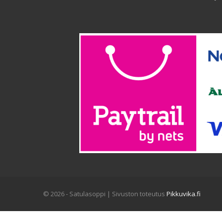
© 2026 - Satulasoppi | Sivuston toteutus
Pikkuvika.fi