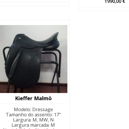
preço
preço
1990,00
€
original
atual
era:
é:
2750,00 €.
2090,00 €.
Kieffer Malmö
Modelo
:
Dressage
Tamanho do assento
:
17"
Largura
:
M, MW, N
Largura marcada
:
M