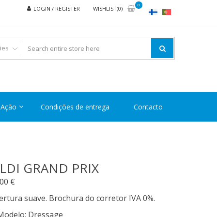
0
LOGIN / REGISTER
WISHLIST(0)
Ação
Condições de entrega
Contacto
LDI GRAND PRIX
,00
€
rtura suave. Brochura do corretor IVA 0%.
Modelo
:
Dressage