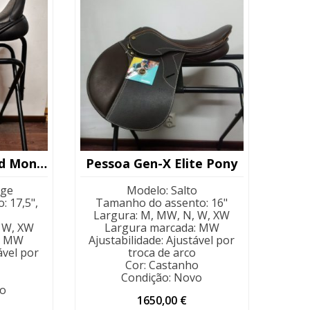
Santa Cruz Leopold Monoflap Wool
Pessoa Gen-X Elite Pony
age
Modelo
:
Salto
o
:
17,5",
Tamanho do assento
:
16"
Largura
:
M, MW, N, W, XW
 W, XW
Largura marcada
:
MW
:
MW
Ajustabilidade
:
Ajustável por
ável por
troca de arco
Cor
:
Castanho
Condição
:
Novo
o
1650,00
€