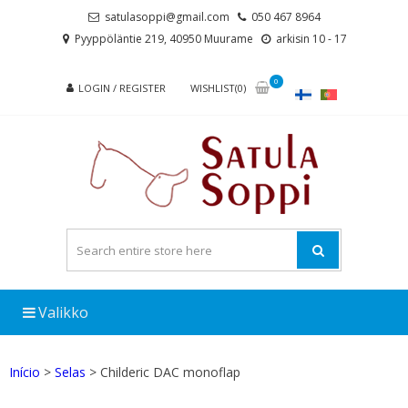
Skip
Skip
satulasoppi@gmail.com
050 467 8964
to
to
Pyyppöläntie 219, 40950 Muurame
arkisin 10 - 17
navigation
content
0
LOGIN / REGISTER
WISHLIST(0)
Valikko
Início
>
Selas
> Childeric DAC monoflap