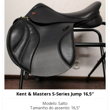
Kent & Masters S-Series Jump 16,5″
Modelo
:
Salto
Tamanho do assento
:
16,5"