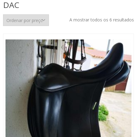
DAC
O
A mostrar todos os 6 resultados
p
p
m
p
m