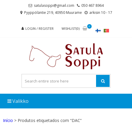
Skip
Skip
satulasoppi@gmail.com
050 467 8964
to
to
Pyyppöläntie 219, 40950 Muurame
arkisin 10 - 17
navigation
content
0
LOGIN / REGISTER
WISHLIST(0)
Valikko
Início
> Produtos etiquetados com “DAC”