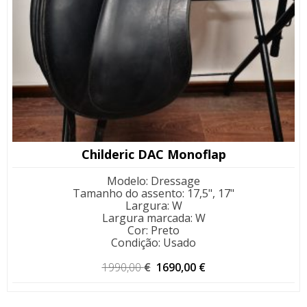
Childeric DAC Monoflap
Modelo
:
Dressage
Tamanho do assento
:
17,5", 17"
Largura
:
W
Largura marcada
:
W
Cor
:
Preto
Condição
:
Usado
O
O
1990,00
€
1690,00
€
preço
preço
original
atual