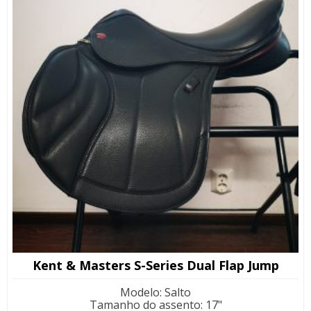
Kent & Masters S-Series Dual Flap Jump
Modelo
:
Salto
Tamanho do assento
:
17"