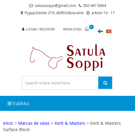
Skip
Skip
satulasoppi@gmail.com
050 467 8964
to
to
Pyyppöläntie 219, 40950 Muurame
arkisin 10 - 17
navigation
content
0
LOGIN / REGISTER
WISHLIST(0)
Valikko
Início
>
Marcas de selas
>
Kent & Masters
> Kent & Masters
Surface Block