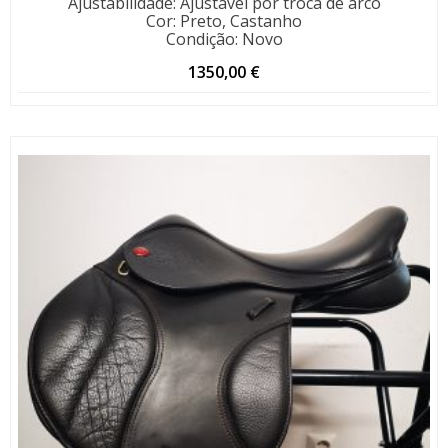
Ajustabilidade
:
Ajustável por troca de arco
Cor
:
Preto, Castanho
Condição
:
Novo
1350,00
€