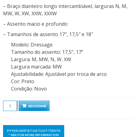
– Braço dianteiro longo intercambiável, larguras N, M,
MW, W, XW, XXW, XXXW
– Assento macio e profundo
– Tamanhos de assento 17″, 17,5″ e 18″
Modelo
:
Dressage
Tamanho do assento
:
17,5", 17"
Largura
:
M, MW, N, W, XW
Largura marcada
:
MW
Ajustabilidade
:
Ajustável por troca de arco
Cor
:
Preto
Condição
:
Novo
Quantidade
ADICIONAR