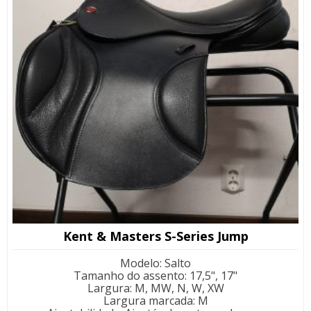
Kent & Masters S-Series Jump
Modelo
:
Salto
Tamanho do assento
:
17,5", 17"
Largura
:
M, MW, N, W, XW
Largura marcada
:
M