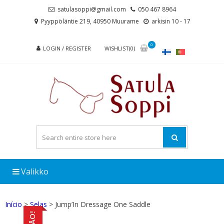
Skip
Skip
satulasoppi@gmail.com
050 467 8964
to
to
Pyyppöläntie 219, 40950 Muurame
arkisin 10 - 17
navigation
content
0
LOGIN / REGISTER
WISHLIST(0)
Valikko
Início
>
Selas
> Jump’In Dressage One Saddle