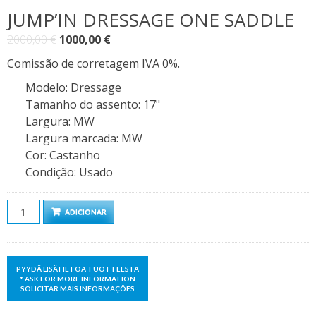
JUMP’IN DRESSAGE ONE SADDLE
O
O
2000,00
€
1000,00
€
preço
preço
Comissão de corretagem IVA 0%.
original
atual
Modelo
:
Dressage
era:
é:
Tamanho do assento
:
17"
2000,00 €.
1000,00 €.
Largura
:
MW
Largura marcada
:
MW
Cor
:
Castanho
Condição
:
Usado
Quantidade
ADICIONAR