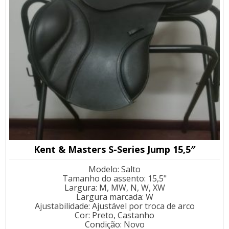
Kent & Masters S-Series Jump 15,5″
Modelo
:
Salto
Tamanho do assento
:
15,5"
Largura
:
M, MW, N, W, XW
Largura marcada
:
W
Ajustabilidade
:
Ajustável por troca de arco
Cor
:
Preto, Castanho
Condição
:
Novo