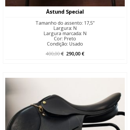
Åstund Special
Tamanho do assento
:
17,5"
Largura
:
N
Largura marcada
:
N
Cor
:
Preto
Condição
:
Usado
O
O
400,00
€
290,00
€
preço
preço
original
atual
era:
é:
400,00 €.
290,00 €.