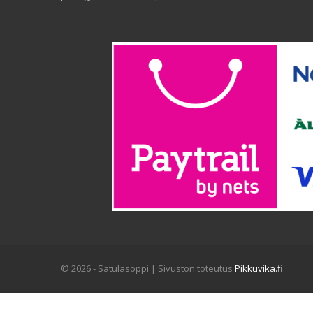
© 2026 - Satulasoppi | Sivuston toteutus
Pikkuvika.fi