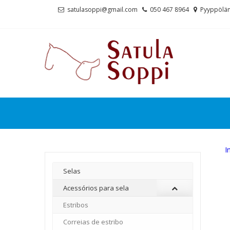
Skip
Skip
satulasoppi@gmail.com
050 467 8964
Pyyppölän
to
to
navigation
content
I
Selas
Acessórios para sela
Estribos
Correias de estribo