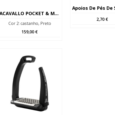
ACAVALLO POCKET & MEMORY FOAM Romance Com Peças De Enchimento
2,70
€
Cor 2
:
castanho, Preto
159,00
€