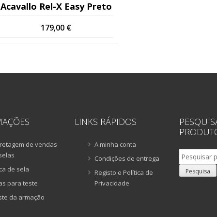
Acavallo Rel-X Easy Preto
179,00
€
MAÇÕES
LINKS RÁPIDOS
PESQUIS
PRODUT
retagem de vendas
A minha conta
Pesquisar
selas
Condições de entrega
por:
ca de sela
Pesquisa
Registo e Política de
as para teste
Privacidade
ste da armação