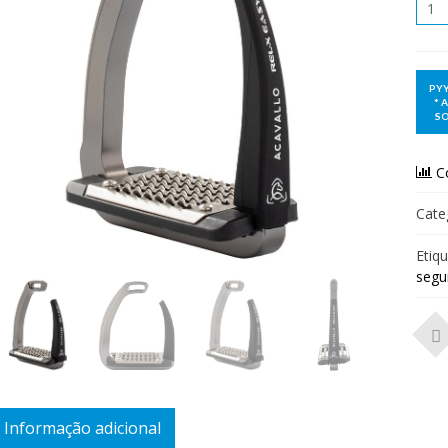
Qua
C
Cate
Etiq
segu
Informação adicional