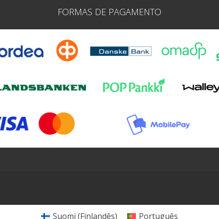
FORMAS DE PAGAMENTO
Suomi
(
Finlandês
)
Português