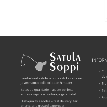
INFOR
Cor
de 
Laadukkaat satulat – nopeasti, luotettavasti
ja ammattitaidolla oikeaan hintaan!
Tro
Selas de qualidade – ajuste perfeito,
Sel
entrega rápida e confiança garantida!
Aju
High-quality saddles – fast delivery, fair
pricing, and trusted expertise!