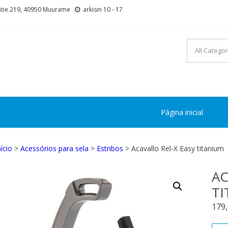
tie 219, 40950 Muurame
arkisin 10 - 17
Página inicial
nício
>
Acessórios para sela
>
Estribos
> Acavallo Rel-X Easy titanium
AC
TI
179