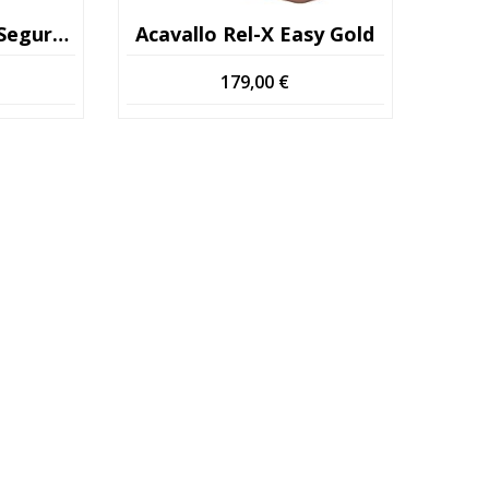
Apoios De Pés De Segurança Com Elásticos (Kopio)
Acavallo Rel-X Easy Gold
179,00
€