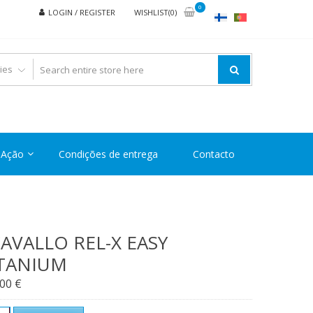
0
LOGIN / REGISTER
WISHLIST(0)
Ação
Condições de entrega
Contacto
AVALLO REL-X EASY
TANIUM
,00
€