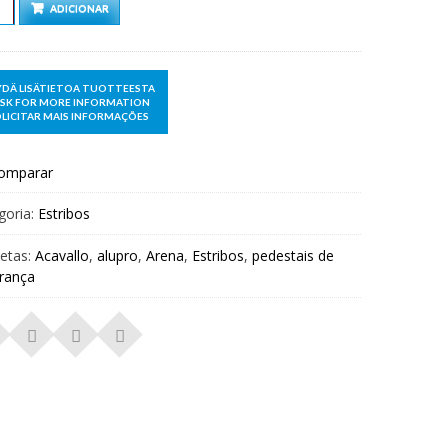
ntidade
ADICIONAR
omparar
goria:
Estribos
uetas:
Acavallo
,
alupro
,
Arena
,
Estribos
,
pedestais de
rança