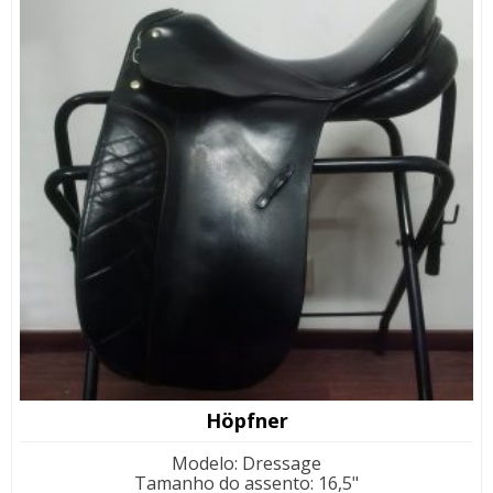
Höpfner
Modelo
:
Dressage
Tamanho do assento
:
16,5"