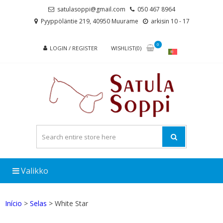
Skip
Skip
satulasoppi@gmail.com
050 467 8964
to
to
Pyyppöläntie 219, 40950 Muurame
arkisin 10 - 17
navigation
content
0
LOGIN / REGISTER
WISHLIST(0)
Valikko
Início
>
Selas
> White Star