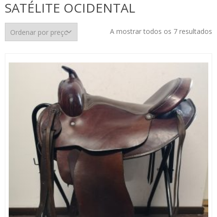
SATÉLITE OCIDENTAL
O
A mostrar todos os 7 resultados
p
p
m
p
m