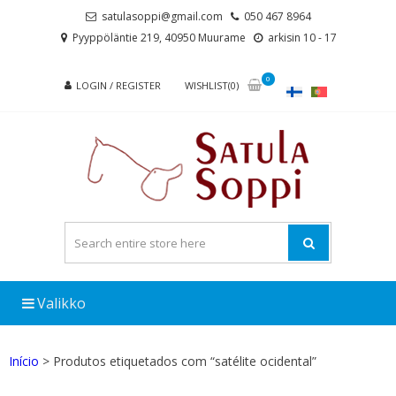
Skip
Skip
satulasoppi@gmail.com
050 467 8964
to
to
Pyyppöläntie 219, 40950 Muurame
arkisin 10 - 17
navigation
content
0
LOGIN / REGISTER
WISHLIST(0)
Valikko
Início
> Produtos etiquetados com “satélite ocidental”