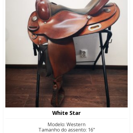
White Star
Modelo
:
Western
Tamanho do assento
:
16"