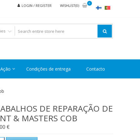
0
LOGIN / REGISTER
WISHLIST(0)
Ação
Condições de entrega
Contacto
ob
ABALHOS DE REPARAÇÃO DE
NT & MASTERS COB
,00
€