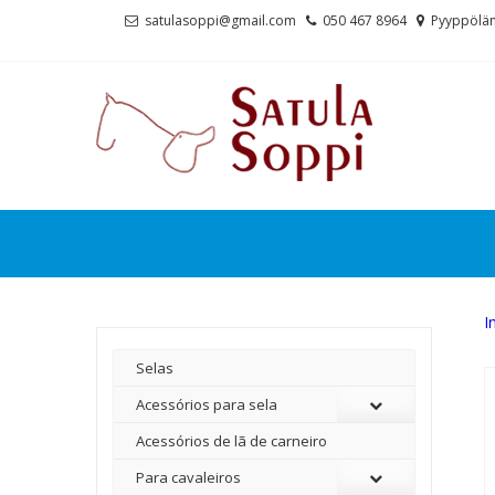
Skip
Skip
satulasoppi@gmail.com
050 467 8964
Pyyppölän
to
to
navigation
content
I
Selas
Acessórios para sela
Acessórios de lã de carneiro
Para cavaleiros