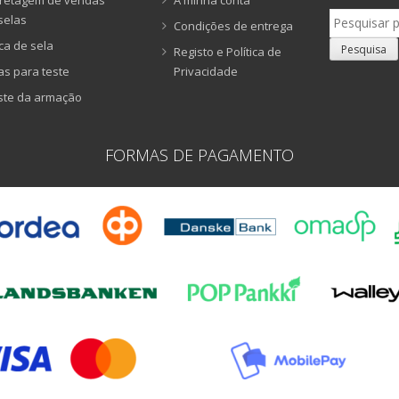
retagem de vendas
A minha conta
Pesquisar
selas
Condições de entrega
por:
ca de sela
Pesquisa
Registo e Política de
as para teste
Privacidade
ste da armação
FORMAS DE PAGAMENTO