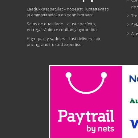
Cor
de 
Laadukkaat satulat – nopeasti, luotettavasti
ja ammattitaidolla oikeaan hintaan!
Tro
Selas de qualidade – ajuste perfeito,
Sel
entrega rápida e confiança garantida!
Aju
High-quality saddles – fast delivery, fair
pricing, and trusted expertise!