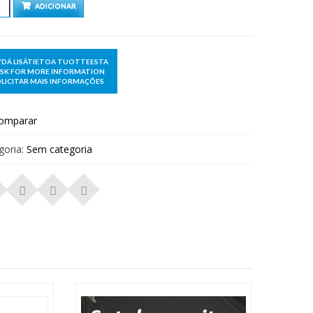
ntidade
ADICIONAR
omparar
goria:
Sem categoria