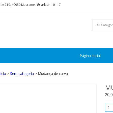
tie 219, 40950 Muurame
arkisin 10 - 17
Página inicial
nício
>
Sem categoria
> Mudança de curva
M
20,
Qua