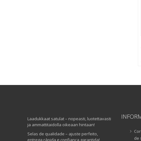
INFOR
Laadukkaat satulat – nopeasti, luotettavasti
ja ammattitaidolla oikeaan hintaan!
Cor
Selas de qualidade – ajuste perfeito,
de 
entrega rápida e confiança garantida!