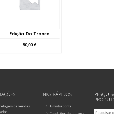
Edição Do Tronco
80,00
€
MAÇÕES
LINKS RÁPIDOS
PESQUIS
PRODUT
retagem de vendas
A minha conta
Pesquisar
selas
Condições de entrega