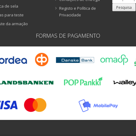
por:
ca de sela
Pesquisa
Registo e Política de
as para teste
Privacidade
ste da armação
FORMAS DE PAGAMENTO