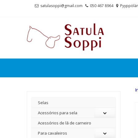
Skip
Skip
satulasoppi@gmail.com
050 467 8964
Pyyppölän
to
to
navigation
content
I
Selas
Acessórios para sela
Acessórios de lã de carneiro
Para cavaleiros