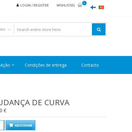
0
LOGIN / REGISTER
WISHLIST(0)
Ação
Condições de entrega
Contacto
UDANÇA DE CURVA
00
€
ntidade
ADICIONAR