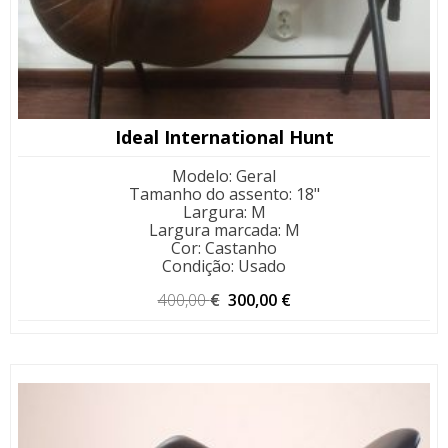
Ideal International Hunt
Modelo
:
Geral
Tamanho do assento
:
18"
Largura
:
M
Largura marcada
:
M
Cor
:
Castanho
Condição
:
Usado
O
O
400,00
€
300,00
€
preço
preço
original
atual
era:
é:
400,00 €.
300,00 €.