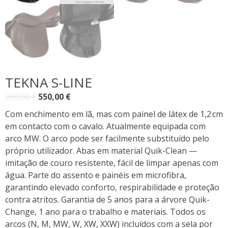
TEKNA S-LINE
O
O
950,00
€
550,00
€
preço
preço
Com enchimento em lã, mas com painel de látex de 1,2 cm
original
atual
em contacto com o cavalo. Atualmente equipada com
era:
é:
arco MW. O arco pode ser facilmente substituído pelo
950,00 €.
550,00 €.
próprio utilizador. Abas em material Quik-Clean —
imitação de couro resistente, fácil de limpar apenas com
água. Parte do assento e painéis em microfibra,
garantindo elevado conforto, respirabilidade e proteção
contra atritos. Garantia de 5 anos para a árvore Quik-
Change, 1 ano para o trabalho e materiais. Todos os
arcos (N, M, MW, W, XW, XXW) incluídos com a sela por