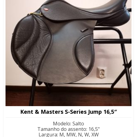
Kent & Masters S-Series Jump 16,5″
Modelo
:
Salto
Tamanho do assento
:
16,5"
Largura
:
M, MW, N, W, XW