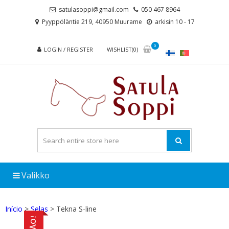
Skip
Skip
satulasoppi@gmail.com
050 467 8964
to
to
Pyyppöläntie 219, 40950 Muurame
arkisin 10 - 17
navigation
content
0
LOGIN / REGISTER
WISHLIST(0)
Valikko
Início
>
Selas
> Tekna S-line