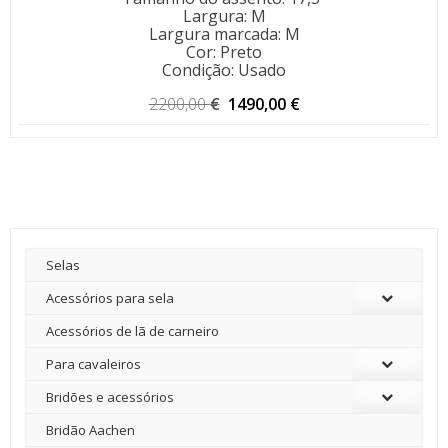
Largura
:
M
Largura marcada
:
M
Cor
:
Preto
Condição
:
Usado
O
O
2200,00
€
1490,00
€
preço
preço
original
atual
era:
é:
2200,00 €.
1490,00 €.
Selas
Acessórios para sela
Acessórios de lã de carneiro
Para cavaleiros
Bridões e acessórios
Bridão Aachen