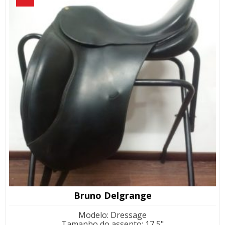
Bruno Delgrange
Modelo
:
Dressage
Tamanho do assento
:
17,5"