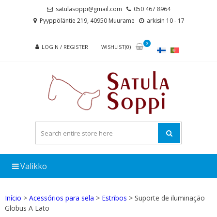
Skip
Skip
satulasoppi@gmail.com
050 467 8964
to
to
Pyyppöläntie 219, 40950 Muurame
arkisin 10 - 17
navigation
content
0
LOGIN / REGISTER
WISHLIST(0)
Valikko
Início
>
Acessórios para sela
>
Estribos
> Suporte de iluminação
Globus A Lato