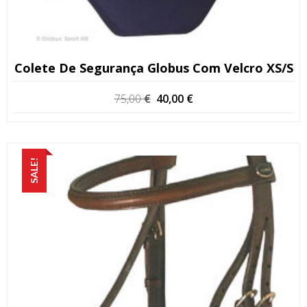
Colete De Segurança Globus Com Velcro XS/S
O
O
75,00
€
40,00
€
preço
preço
original
atual
era:
é:
75,00 €.
40,00 €.
SALE!