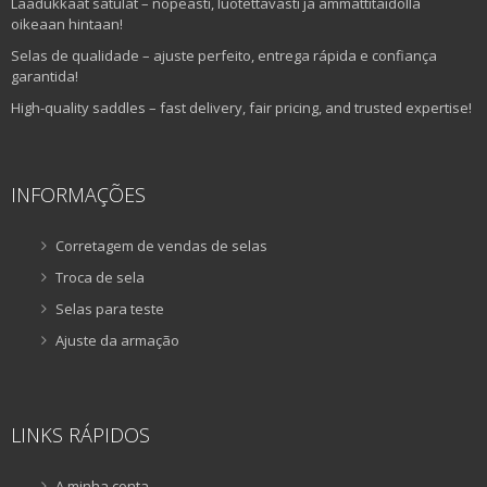
Laadukkaat satulat – nopeasti, luotettavasti ja ammattitaidolla
oikeaan hintaan!
Selas de qualidade – ajuste perfeito, entrega rápida e confiança
garantida!
High-quality saddles – fast delivery, fair pricing, and trusted expertise!
INFORMAÇÕES
Corretagem de vendas de selas
Troca de sela
Selas para teste
Ajuste da armação
LINKS RÁPIDOS
A minha conta