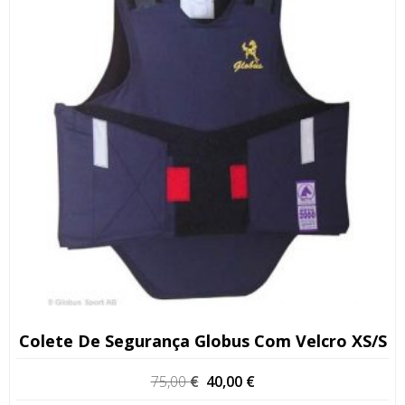
Colete De Segurança Globus Com Velcro XS/S
O
O
75,00
€
40,00
€
preço
preço