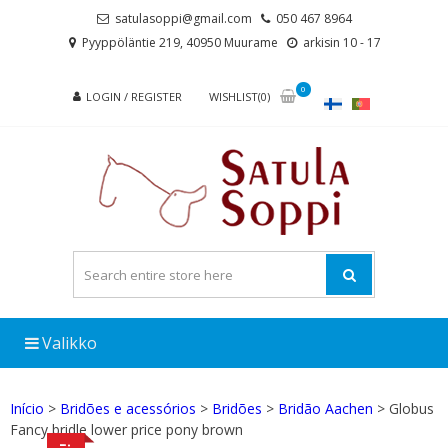
Skip
Skip
satulasoppi@gmail.com
050 467 8964
to
to
Pyyppöläntie 219, 40950 Muurame
arkisin 10 - 17
navigation
content
0
LOGIN / REGISTER
WISHLIST(0)
Valikko
Início
>
Bridões e acessórios
>
Bridões
>
Bridão Aachen
> Globus
Fancy bridle lower price pony brown