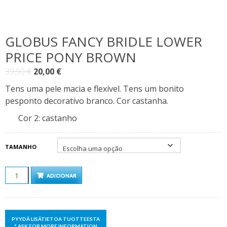
GLOBUS FANCY BRIDLE LOWER
PRICE PONY BROWN
O
O
39,90
€
20,00
€
preço
preço
Tens uma pele macia e flexível. Tens um bonito
original
atual
pesponto decorativo branco. Cor castanha.
era:
é:
Cor 2
:
castanho
39,90 €.
20,00 €.
TAMANHO
QUANTIDADE
ADICIONAR