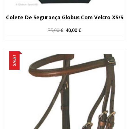
Colete De Segurança Globus Com Velcro XS/S
O
O
75,00
€
40,00
€
preço
preço
original
atual
era:
é:
75,00 €.
40,00 €.
SALE!