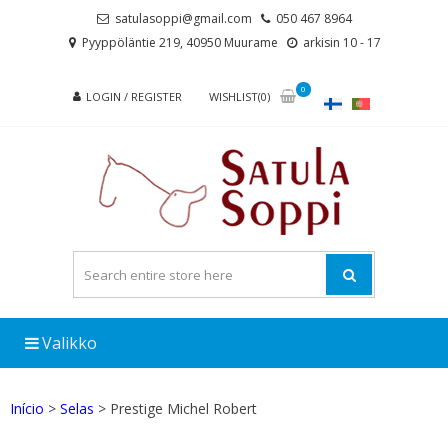
Skip
Skip
satulasoppi@gmail.com
050 467 8964
to
to
Pyyppöläntie 219, 40950 Muurame
arkisin 10 - 17
navigation
content
0
LOGIN / REGISTER
WISHLIST(0)
Valikko
Início
>
Selas
> Prestige Michel Robert