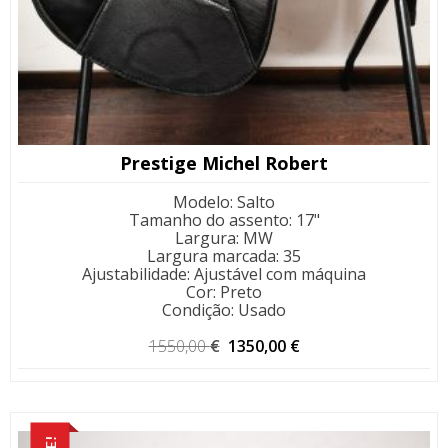
Prestige Michel Robert
Modelo
:
Salto
Tamanho do assento
:
17"
Largura
:
MW
Largura marcada
:
35
Ajustabilidade
:
Ajustável com máquina
Cor
:
Preto
Condição
:
Usado
O
O
1550,00
€
1350,00
€
preço
preço
original
atual
era:
é:
1550,00 €.
1350,00 €.