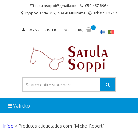
Skip
Skip
satulasoppi@gmail.com
050 467 8964
to
to
Pyyppöläntie 219, 40950 Muurame
arkisin 10 - 17
navigation
content
0
LOGIN / REGISTER
WISHLIST(0)
Valikko
Início
> Produtos etiquetados com “Michel Robert”