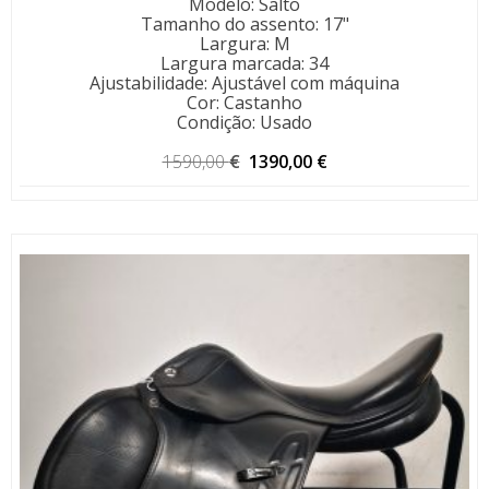
Modelo
:
Salto
Tamanho do assento
:
17"
Largura
:
M
Largura marcada
:
34
Ajustabilidade
:
Ajustável com máquina
Cor
:
Castanho
Condição
:
Usado
O
O
1590,00
€
1390,00
€
preço
preço
original
atual
era:
é:
1590,00 €.
1390,00 €.