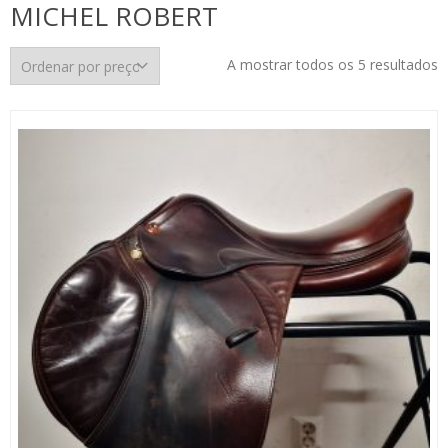
MICHEL ROBERT
O
A mostrar todos os 5 resultados
p
p
m
p
m