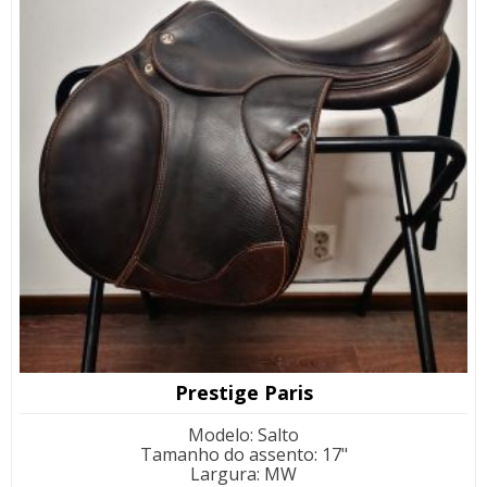
Prestige Paris
Modelo
:
Salto
Tamanho do assento
:
17"
Largura
:
MW