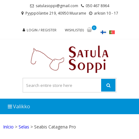
Skip
Skip
satulasoppi@gmail.com
050 467 8964
to
to
Pyyppöläntie 219, 40950 Muurame
arkisin 10 - 17
navigation
content
0
LOGIN / REGISTER
WISHLIST(0)
Valikko
Início
>
Selas
> Seabis Catagena Pro