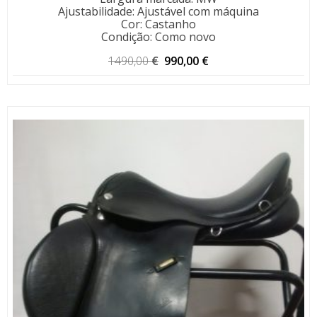
Ajustabilidade
:
Ajustável com máquina
Cor
:
Castanho
Condição
:
Como novo
O
O
1490,00
€
990,00
€
preço
preço
original
atual
era:
é:
1490,00 €.
990,00 €.