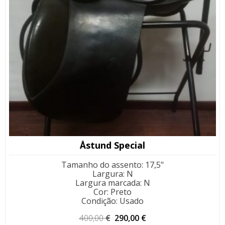
Åstund Special
Tamanho do assento
:
17,5"
Largura
:
N
Largura marcada
:
N
Cor
:
Preto
Condição
:
Usado
O
O
400,00
€
290,00
€