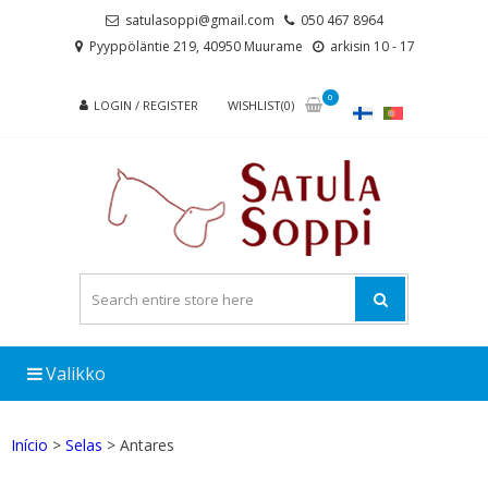
Skip
Skip
satulasoppi@gmail.com
050 467 8964
to
to
Pyyppöläntie 219, 40950 Muurame
arkisin 10 - 17
navigation
content
0
LOGIN / REGISTER
WISHLIST(0)
Valikko
Início
>
Selas
> Antares