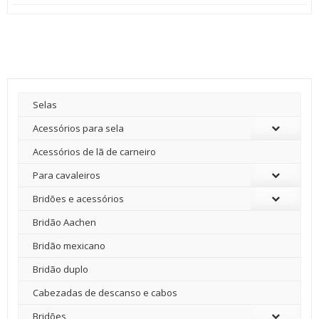
preço
preço
original
atual
era:
é:
400,00 €.
290,00 €.
Selas
Acessórios para sela
Acessórios de lã de carneiro
Para cavaleiros
Bridões e acessórios
Bridão Aachen
Bridão mexicano
Bridão duplo
Cabezadas de descanso e cabos
Bridões