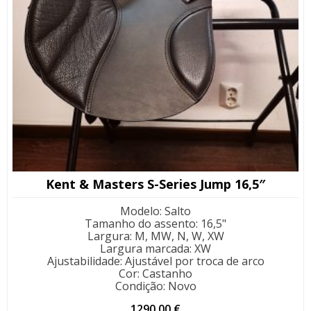
Kent & Masters S-Series Jump 16,5″
Modelo
:
Salto
Tamanho do assento
:
16,5"
Largura
:
M, MW, N, W, XW
Largura marcada
:
XW
Ajustabilidade
:
Ajustável por troca de arco
Cor
:
Castanho
Condição
:
Novo
1290,00
€