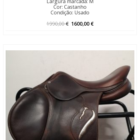
Largura marcada
:
M
Cor
:
Castanho
Condição
:
Usado
O
O
1990,00
€
1600,00
€
preço
preço
original
atual
era:
é:
1990,00 €.
1600,00 €.