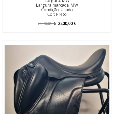
Largura
:
MW
Largura marcada
:
MW
Condição
:
Usado
Cor
:
Preto
O
O
2600,00
€
2200,00
€
preço
preço
original
atual
era:
é:
2600,00 €.
2200,00 €.