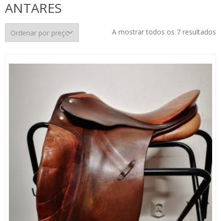
ANTARES
O
A mostrar todos os 7 resultados
p
p
m
p
m