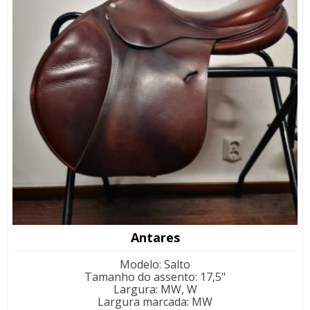
Antares
Modelo
:
Salto
Tamanho do assento
:
17,5"
Largura
:
MW, W
Largura marcada
:
MW