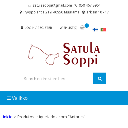
Skip
Skip
satulasoppi@gmail.com
050 467 8964
to
to
Pyyppöläntie 219, 40950 Muurame
arkisin 10 - 17
navigation
content
0
LOGIN / REGISTER
WISHLIST(0)
Valikko
Início
> Produtos etiquetados com “Antares”