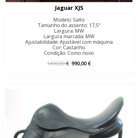
Jaguar XJS
Modelo
:
Salto
Tamanho do assento
:
17,5"
Largura
:
MW
Largura marcada
:
MW
Ajustabilidade
:
Ajustável com máquina
Cor
:
Castanho
Condição
:
Como novo
O
O
1490,00
€
990,00
€
preço
preço
original
atual
era:
é:
1490,00 €.
990,00 €.