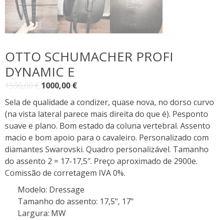
OTTO SCHUMACHER PROFI
DYNAMIC E
O
O
1590,00
€
1000,00
€
preço
preço
Sela de qualidade a condizer, quase nova, no dorso curvo
original
atual
(na vista lateral parece mais direita do que é). Pesponto
era:
é:
suave e plano. Bom estado da coluna vertebral. Assento
1590,00 €.
1000,00 €.
macio e bom apoio para o cavaleiro. Personalizado com
diamantes Swarovski. Quadro personalizável. Tamanho
do assento 2 = 17-17,5″. Preço aproximado de 2900e.
Comissão de corretagem IVA 0%.
Modelo
:
Dressage
Tamanho do assento
:
17,5", 17"
Largura
:
MW