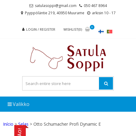
Skip
Skip
satulasoppi@gmail.com
050 467 8964
to
to
Pyyppöläntie 219, 40950 Muurame
arkisin 10 - 17
navigation
content
0
LOGIN / REGISTER
WISHLIST(0)
Valikko
Início
>
Selas
> Otto Schumacher Profi Dynamic E