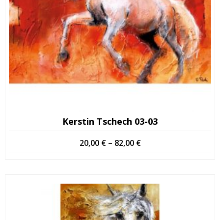
Kerstin Tschech 03-03
Price
20,00
€
–
82,00
€
range:
20,00 €
through
82,00 €