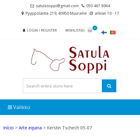
Skip
Skip
satulasoppi@gmail.com
050 467 8964
to
to
Pyyppöläntie 219, 40950 Muurame
arkisin 10 - 17
navigation
content
0
LOGIN / REGISTER
WISHLIST(0)
Valikko
Início
>
Arte equina
> Kerstin Tschech 05-07