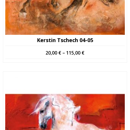
Kerstin Tschech 04-05
Price
20,00
€
–
115,00
€
range:
20,00 €
through
115,00 €