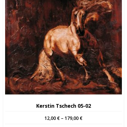
Kerstin Tschech 05-02
Price
12,00
€
–
179,00
€
range: