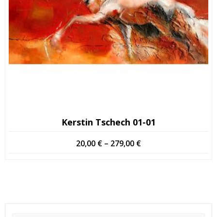
Kerstin Tschech 01-01
Price
20,00
€
–
279,00
€
range:
20,00 €
through
279,00 €