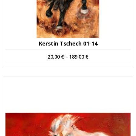
Kerstin Tschech 01-14
Price
20,00
€
–
189,00
€
range:
20,00 €
through
189,00 €