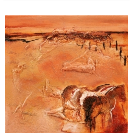
12,00 €
through
179,00 €