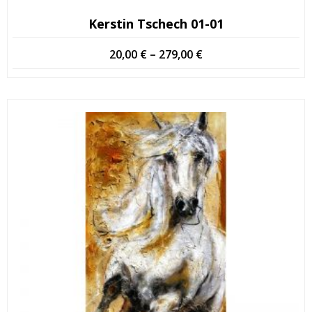
Kerstin Tschech 01-01
Price
20,00
€
–
279,00
€
range:
20,00 €
through
279,00 €