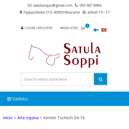
Skip
Skip
satulasoppi@gmail.com
050 467 8964
to
to
Pyyppöläntie 219, 40950 Muurame
arkisin 10 - 17
navigation
content
0
LOGIN / REGISTER
WISHLIST(0)
Valikko
Início
>
Arte equina
> Kerstin Tschech 04-19