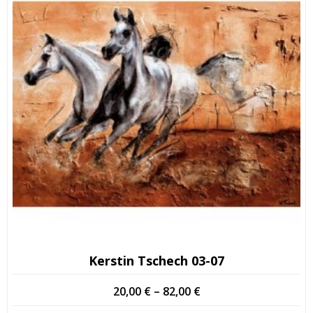
Kerstin Tschech 03-07
Price
20,00
€
–
82,00
€
range: