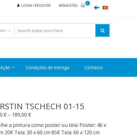
0
LOGIN / REGISTER
WISHLIST(0)
Ação
Condições de entrega
Contacto
RSTIN TSCHECH 01-15
Price
00
€
–
189,00
€
range:
lhe a pintura como poster ou tela: Poster: 46 x
20,00 €
m 20€ Tela: 30 x 60 cm 85€ Tela: 60 x 120 cm
through