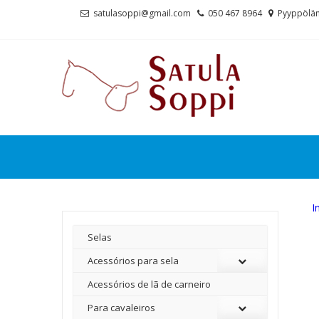
Skip
Skip
satulasoppi@gmail.com
050 467 8964
Pyyppölän
to
to
navigation
content
I
Selas
Acessórios para sela
Acessórios de lã de carneiro
Para cavaleiros