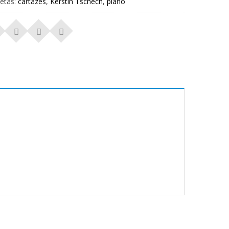
uetas:
cartazes
,
Kerstin Tschech
,
plano