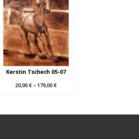
Kerstin Tschech 05-07
Price
20,00
€
–
179,00
€
range:
20,00 €
through
179,00 €