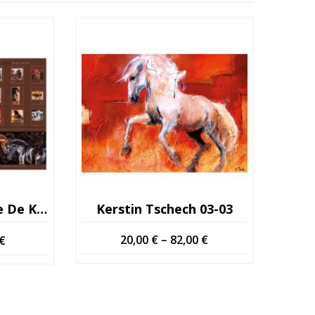
Calendário De Arte De Kerstin Tschech
Kerstin Tschech 03-03
O
Price
20,00
€
–
82,00
€
€
preço
range:
al
atual
20,00 €
é:
through
€.
10,00 €.
82,00 €