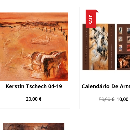
SALE!
Kerstin Tschech 04-19
O
20,00
€
50,00
€
10,00
preço
origin
era:
50,00 