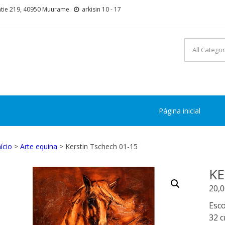
tie 219, 40950 Muurame
arkisin 10 - 17
Página inicial
nício
>
Arte equina
> Kerstin Tschech 01-15
KE
20,
Esco
32 c