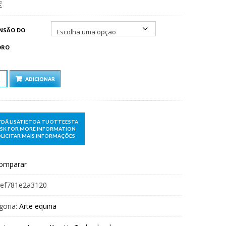
€
189,00 €
NSÃO DO
DRO
TIDADE
ADICIONAR
omparar
ef781e2a3120
goria:
Arte equina