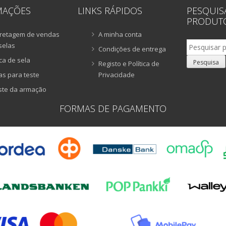
MAÇÕES
LINKS RÁPIDOS
PESQUIS
PRODUT
retagem de vendas
A minha conta
Pesquisar
selas
Condições de entrega
por:
ca de sela
Pesquisa
Registo e Política de
as para teste
Privacidade
ste da armação
FORMAS DE PAGAMENTO