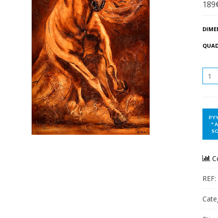
189
DIME
QUA
QUAN
C
REF:
Cate