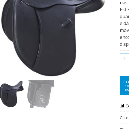
nas 
Est
quan
e d
mov
enco
disp
Qua
C
Cate