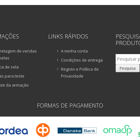
MAÇÕES
LINKS RÁPIDOS
PESQUIS
PRODUT
retagem de vendas
A minha conta
Pesquisar
selas
Condições de entrega
por:
ca de sela
Pesquisa
Registo e Política de
as para teste
Privacidade
ste da armação
FORMAS DE PAGAMENTO