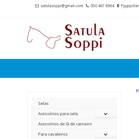
Skip
Skip
satulasoppi@gmail.com
050 467 8964
Pyyppölän
to
to
navigation
content
I
Selas
Acessórios para sela
Acessórios de lã de carneiro
Para cavaleiros