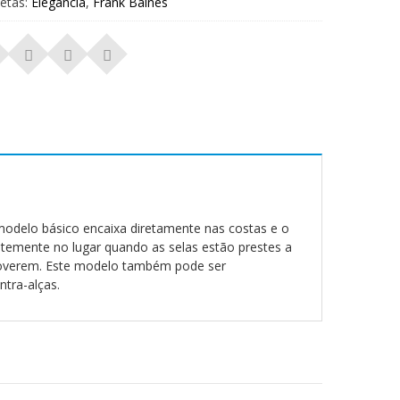
uetas:
Elegância
,
Frank Baines
odelo básico encaixa diretamente nas costas e o
temente no lugar quando as selas estão prestes a
moverem. Este modelo também pode ser
tra-alças.