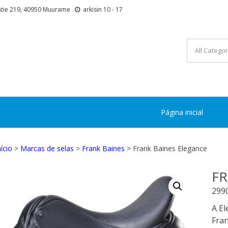
tie 219, 40950 Muurame
arkisin 10 - 17
Página inicial
nício
>
Marcas de selas
>
Frank Baines
> Frank Baines Elegance
FR
299
A E
Fran