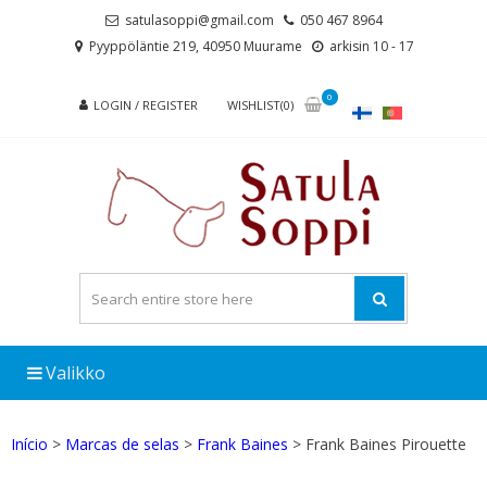
Skip
Skip
satulasoppi@gmail.com
050 467 8964
to
to
Pyyppöläntie 219, 40950 Muurame
arkisin 10 - 17
navigation
content
0
LOGIN / REGISTER
WISHLIST(0)
Valikko
Início
>
Marcas de selas
>
Frank Baines
> Frank Baines Pirouette