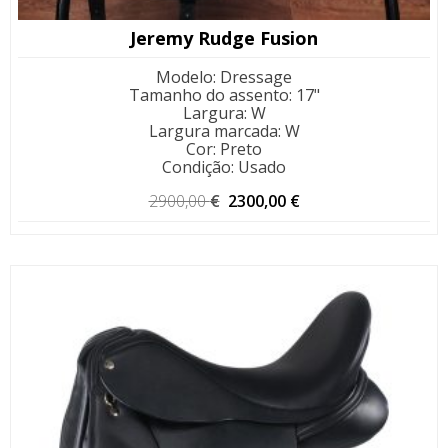
Jeremy Rudge Fusion
Modelo
:
Dressage
Tamanho do assento
:
17"
Largura
:
W
Largura marcada
:
W
Cor
:
Preto
Condição
:
Usado
O
O
2900,00
€
2300,00
€
preço
preço
original
atual
era:
é:
2900,00 €.
2300,00 €.