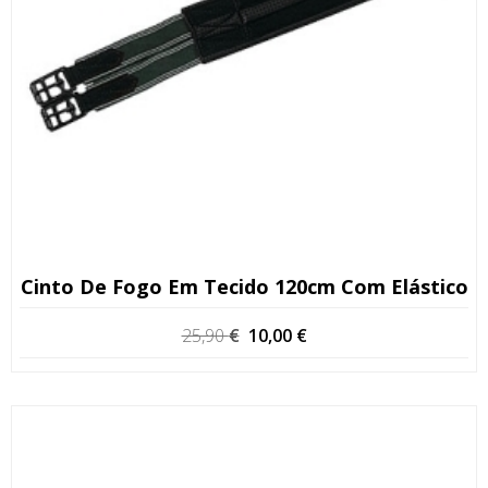
Cinto De Fogo Em Tecido 120cm Com Elástico
O
O
25,90
€
10,00
€
preço
preço
original
atual
era:
é:
25,90 €.
10,00 €.