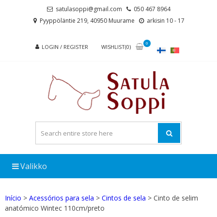
Skip
Skip
satulasoppi@gmail.com
050 467 8964
to
to
Pyyppöläntie 219, 40950 Muurame
arkisin 10 - 17
navigation
content
0
LOGIN / REGISTER
WISHLIST(0)
Valikko
Início
>
Acessórios para sela
>
Cintos de sela
> Cinto de selim
anatómico Wintec 110cm/preto