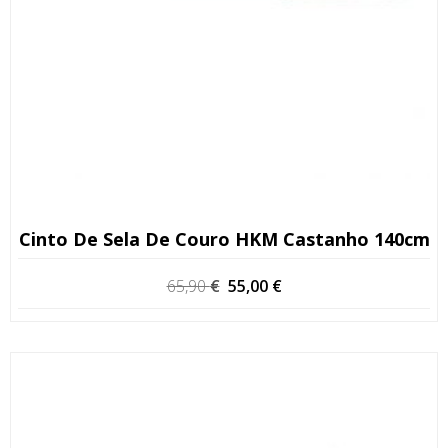
Cinto De Sela De Couro HKM Castanho 140cm
O
O
65,90
€
55,00
€
preço
preço
original
atual
era:
é:
65,90 €.
55,00 €.