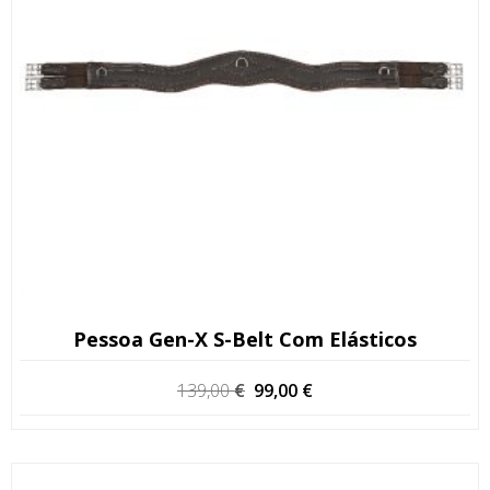
Pessoa Gen-X S-Belt Com Elásticos
O
O
139,00
€
99,00
€
preço
preço
original
atual
era:
é: