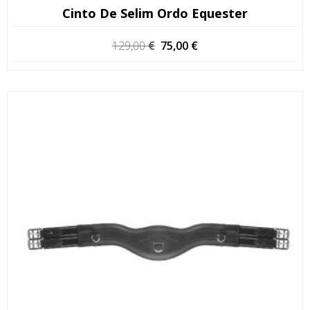
Cinto De Selim Ordo Equester
O
O
129,00
€
75,00
€
preço
preço
original
atual
era:
é:
129,00 €.
75,00 €.