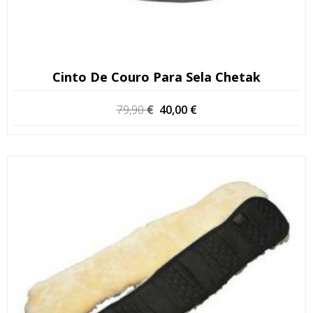
Cinto De Couro Para Sela Chetak
O
O
79,90
€
40,00
€
preço
preço
original
atual
era:
é:
79,90 €.
40,00 €.