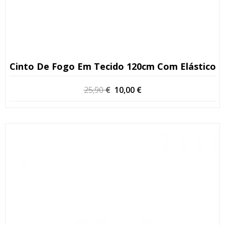
Cinto De Fogo Em Tecido 120cm Com Elástico
O
O
25,90
€
10,00
€
preço
preço
original
atual
era:
é:
25,90 €.
10,00 €.