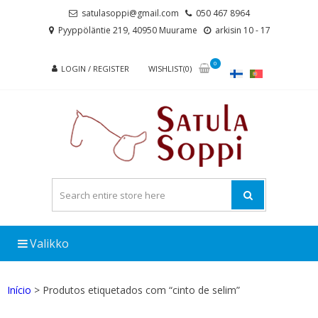
Skip
Skip
satulasoppi@gmail.com
050 467 8964
to
to
Pyyppöläntie 219, 40950 Muurame
arkisin 10 - 17
navigation
content
0
LOGIN / REGISTER
WISHLIST(0)
Valikko
Início
> Produtos etiquetados com “cinto de selim”