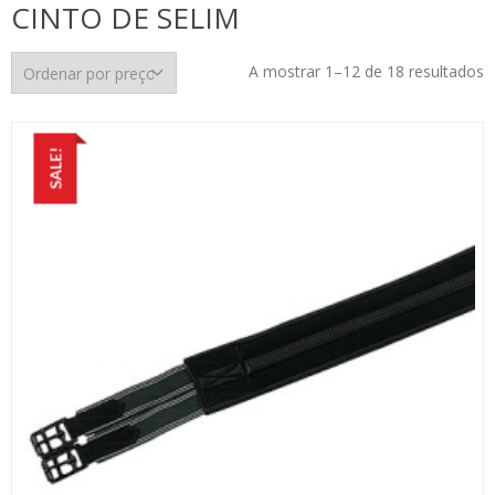
CINTO DE SELIM
O
A mostrar 1–12 de 18 resultados
p
p
m
SALE!
p
m