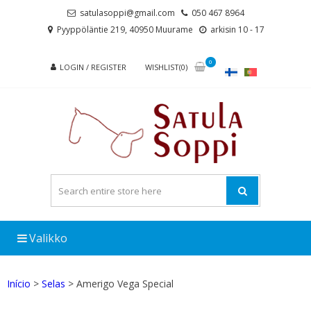
Skip
Skip
satulasoppi@gmail.com
050 467 8964
to
to
Pyyppöläntie 219, 40950 Muurame
arkisin 10 - 17
navigation
content
0
LOGIN / REGISTER
WISHLIST(0)
Valikko
Início
>
Selas
> Amerigo Vega Special