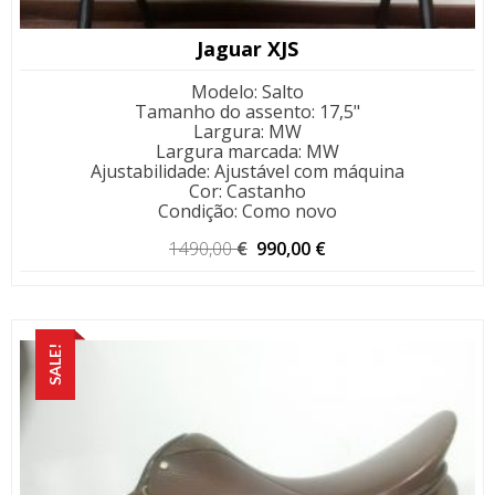
Jaguar XJS
Modelo
:
Salto
Tamanho do assento
:
17,5"
Largura
:
MW
Largura marcada
:
MW
Ajustabilidade
:
Ajustável com máquina
Cor
:
Castanho
Condição
:
Como novo
O
O
1490,00
€
990,00
€
preço
preço
original
atual
era:
é:
1490,00 €.
990,00 €.
SALE!