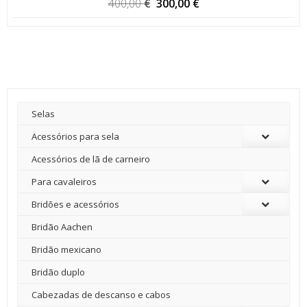
O
O
400,00
€
300,00
€
preço
preço
original
atual
era:
é:
400,00 €.
300,00 €.
Selas
Acessórios para sela
Acessórios de lã de carneiro
Para cavaleiros
Bridões e acessórios
Bridão Aachen
Bridão mexicano
Bridão duplo
Cabezadas de descanso e cabos