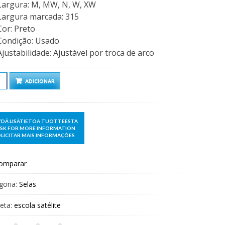
Largura
:
M, MW, N, W, XW
Largura marcada
:
315
Cor
:
Preto
Condição
:
Usado
Ajustabilidade
:
Ajustável por troca de arco
ntidade
ADICIONAR
omparar
goria:
Selas
ueta:
escola satélite