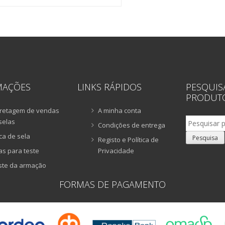
MAÇÕES
LINKS RÁPIDOS
PESQUIS
PRODUT
retagem de vendas
A minha conta
Pesquisar
selas
Condições de entrega
por:
ca de sela
Pesquisa
Registo e Política de
as para teste
Privacidade
ste da armação
FORMAS DE PAGAMENTO