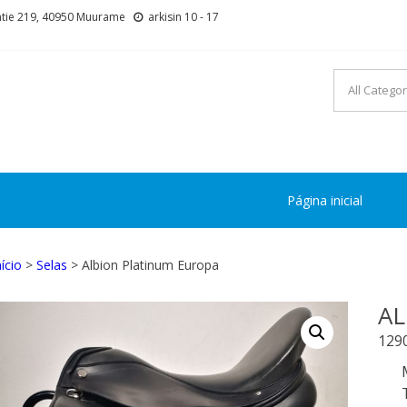
tie 219, 40950 Muurame
arkisin 10 - 17
Página inicial
nício
>
Selas
> Albion Platinum Europa
AL
129