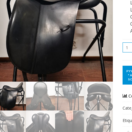
Qua
C
Cate
Etiq