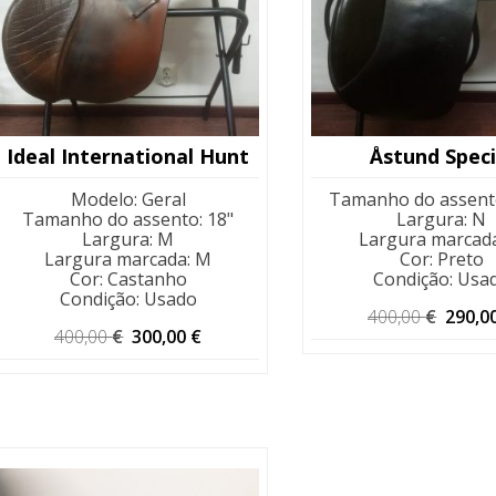
Ideal International Hunt
Åstund Speci
Modelo
:
Geral
Tamanho do assent
Tamanho do assento
:
18"
Largura
:
N
Largura
:
M
Largura marcad
Largura marcada
:
M
Cor
:
Preto
Cor
:
Castanho
Condição
:
Usa
Condição
:
Usado
O
400,00
€
290,0
O
O
preço
400,00
€
300,00
€
preço
preço
origin
original
atual
era:
era:
é:
400,00
400,00 €.
300,00 €.