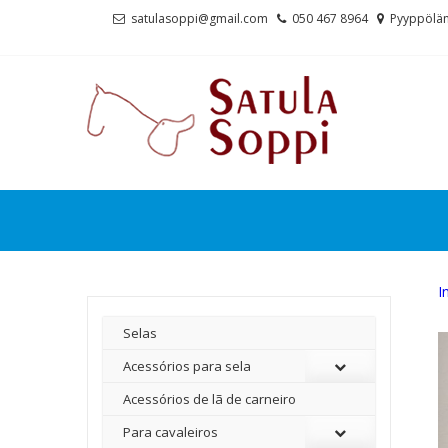
Skip
Skip
satulasoppi@gmail.com
050 467 8964
Pyyppölän
to
to
navigation
content
I
Selas
Acessórios para sela
Acessórios de lã de carneiro
Para cavaleiros