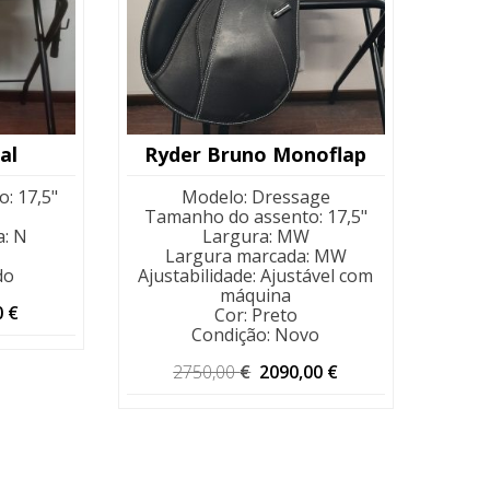
al
Ryder Bruno Monoflap
o
:
17,5"
Modelo
:
Dressage
Tamanho do assento
:
17,5"
a
:
N
Largura
:
MW
Largura marcada
:
MW
do
Ajustabilidade
:
Ajustável com
máquina
O
0
€
Cor
:
Preto
preço
Condição
:
Novo
al
atual
é:
O
O
2750,00
€
2090,00
€
 €.
290,00 €.
preço
preço
original
atual
era:
é:
2750,00 €.
2090,00 €.