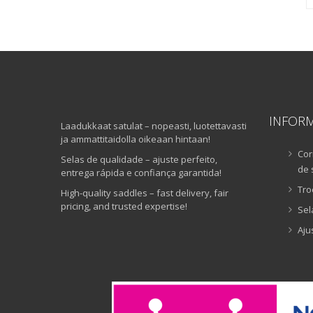
INFOR
Laadukkaat satulat – nopeasti, luotettavasti
ja ammattitaidolla oikeaan hintaan!
Cor
Selas de qualidade – ajuste perfeito,
de 
entrega rápida e confiança garantida!
Tro
High-quality saddles – fast delivery, fair
pricing, and trusted expertise!
Sel
Aju