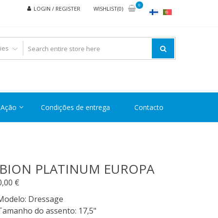
0
LOGIN / REGISTER
WISHLIST(0)
Ação
Condições de entrega
Contacto
BION PLATINUM EUROPA
0,00
€
Modelo
:
Dressage
Tamanho do assento
:
17,5"