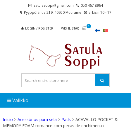
Skip
Skip
satulasoppi@gmail.com
050 467 8964
to
to
Pyyppöläntie 219, 40950 Muurame
arkisin 10 - 17
navigation
content
0
LOGIN / REGISTER
WISHLIST(0)
Valikko
Início
>
Acessórios para sela
>
Pads
> ACAVALLO POCKET &
MEMORY FOAM romance com peças de enchimento