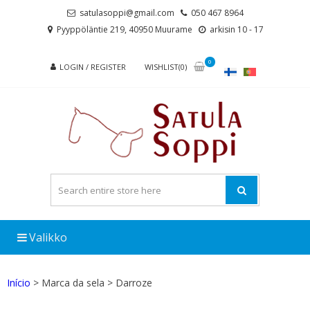
Skip
Skip
satulasoppi@gmail.com
050 467 8964
to
to
Pyyppöläntie 219, 40950 Muurame
arkisin 10 - 17
navigation
content
0
LOGIN / REGISTER
WISHLIST(0)
Valikko
Início
> Marca da sela > Darroze